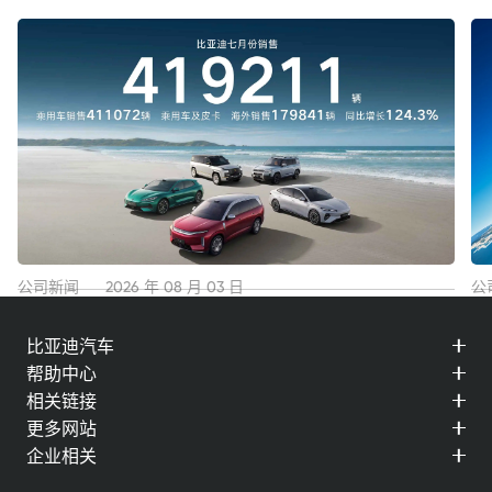
公司新闻
2026 年 08 月 03 日
公
比亚迪7月份销售41.9万辆 海外销售近18万辆，再创历史
稳
比亚迪汽车
新高！
5
帮助中心
查看详情
查
相关链接
更多网站
企业相关