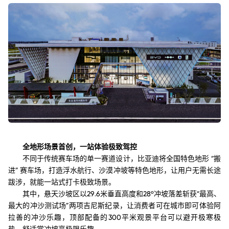
全地形场景首创，一站体验极致驾控
不同于传统赛车场的单一赛道设计，比亚迪将全国特色地形 “搬
进” 赛车场，打造浮水航行、沙漠冲坡等特色地形，让用户无需长途
跋涉，就能一站式打卡极致场景。
其中，悬天沙坡区以29.6米垂直高度和28°冲坡落差斩获“最高、
最大的冲沙测试场”两项吉尼斯纪录，让消费者可在城市即可体验阿
拉善的冲沙乐趣，顶部配备的300平米观景平台可以避开极寒极