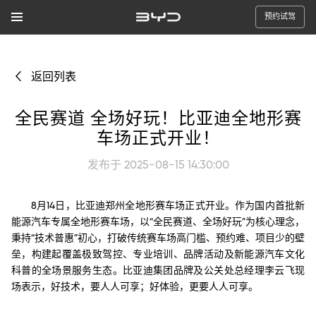
预约试驾
返回列表
全民赛道 全场好玩！比亚迪全地形赛
车场正式开业！
发布于 2025-08-15 14:30:00
8月14日，比亚迪郑州全地形赛车场正式开业。作为国内首批新
能源汽车专属全地形赛车场，以“全民赛道、全场好玩”为核心理念，
秉持“技术普惠”初心，打破传统赛车场高门槛、预约难、项目少的壁
垒，构建起覆盖极致驾控、专业培训、品牌活动及新能源汽车文化
科普的全场景服务生态。比亚迪集团品牌及公关处总经理李云飞现
场表示，好技术，要人人可享；好体验，更要人人可享。