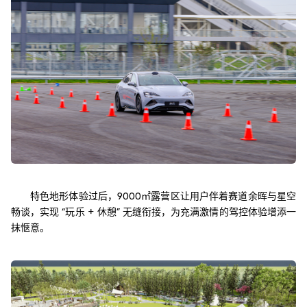
特色地形体验过后，9000㎡露营区让用户伴着赛道余晖与星空
畅谈，实现 “玩乐 + 休憩” 无缝衔接，为充满激情的驾控体验增添一
抹惬意。