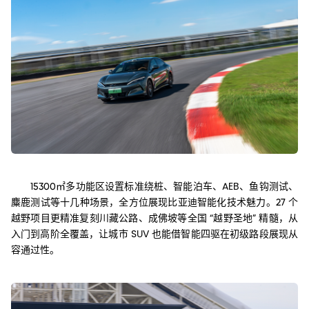
15300㎡多功能区设置标准绕桩、智能泊车、AEB、鱼钩测试、
麋鹿测试等十几种场景，全方位展现比亚迪智能化技术魅力。27 个
越野项目更精准复刻川藏公路、成佛坡等全国 “越野圣地” 精髓，从
入门到高阶全覆盖，让城市 SUV 也能借智能四驱在初级路段展现从
容通过性。