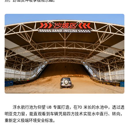
热，舒适赏冲坡享极限乐趣。
浮水航行池为仰望 U8 专属打造，在70 米长的水池中，透过透
明亚克力窗，能直观看到车辆凭易四方技术实现水中直行、转向，
重新定义极端环境安全标准。