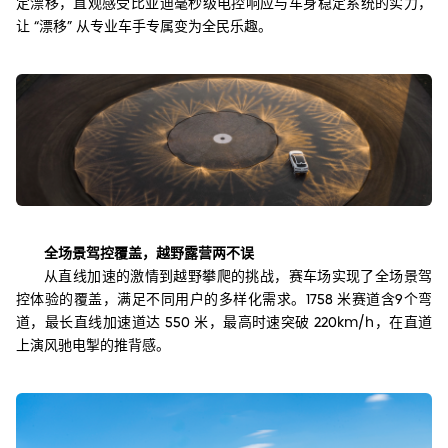
定漂移，直观感受比亚迪毫秒级电控响应与车身稳定系统的实力，
让 “漂移” 从专业车手专属变为全民乐趣。
全场景驾控覆盖，越野露营两不误
从直线加速的激情到越野攀爬的挑战，赛车场实现了全场景驾
控体验的覆盖，满足不同用户的多样化需求。1758 米赛道含9个弯
道，最长直线加速道达 550 米，最高时速突破 220km/h，在直道
上演风驰电掣的推背感。