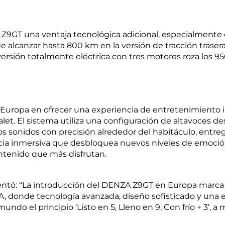
l Z9GT una ventaja tecnológica adicional, especialment
e alcanzar hasta 800 km en la versión de tracción trase
rsión totalmente eléctrica con tres motores roza los 95
en Europa en ofrecer una experiencia de entretenimiento i
ialet. El sistema utiliza una configuración de altavoces d
 sonidos con precisión alrededor del habitáculo, entreg
ncia inmersiva que desbloquea nuevos niveles de emoció
ontenido que más disfrutan.
mentó: “La introducción del DENZA Z9GT en Europa marca
A, donde tecnología avanzada, diseño sofisticado y una
mundo el principio ‘Listo en 5, Lleno en 9, Con frío + 3’,