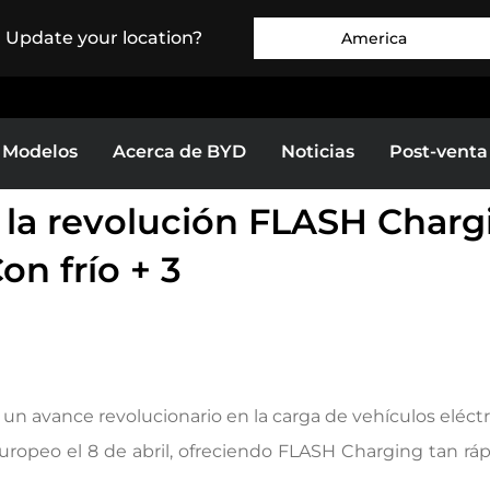
. Update your location?
America
Modelos
Acerca de BYD
Noticias
Post-venta
 la revolución FLASH Chargi
Europe
Middle East & Africa
on frío + 3
BYD SEAGULL
BYD DOLPHIN
as
Bolivia
ega un avance revolucionario en la carga de vehículos eléctr
ropeo el 8 de abril, ofreciendo FLASH Charging tan ráp
Colombia
celo
Test Drive
Conócelo
Test Drive