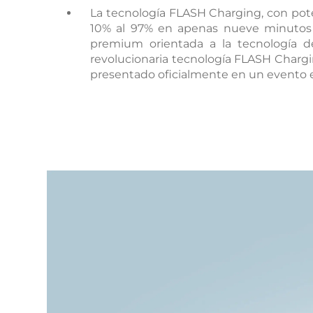
La tecnología FLASH Charging, con pote
10% al 97% en apenas nueve minutos 
Dominican Republic
Ecuad
premium orientada a la tecnología d
BYD
revolucionaria tecnología FLASH Charging
presentado oficialmente en un evento en 
Mexico
Pana
United States
Urugu
Conó
BY