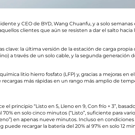
sidente y CEO de BYD, Wang Chuanfu, y a solo semanas 
aquellos clientes que aún se resisten a dar el salto haci
s clave: la última versión de la estación de carga propi
ino) a través de un solo cable, y la segunda generación 
ímica litio hierro fosfato (LFP) y, gracias a mejoras en 
e recargas más rápidas en un rango más amplio de temp
 el principio “Listo en 5, Lleno en 9, Con frío + 3”, bas
l 70% en solo cinco minutos (“Listo”, suficiente para var
leno”) en apenas nueve minutos. Incluso en condiciones 
puede recargar la batería del 20% al 97% en solo 12 minu