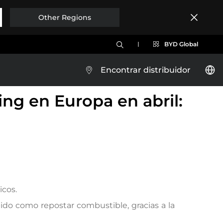
Other Regions
BYD Global
Encontrar distribuidor
ng en Europa en abril:
BYD YUAN UP
Brazil
icos.
ido como repostar combustible, gracias a la
Costa Rica
Conócelo
Test Drive