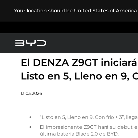
Your location should be United States of America
El DENZA Z9GT iniciará
America
Asia-Pacific
Listo en 5, Lleno en 9, C
Vehículos Eléctricos
Vehículos Híbridos
13.03.2026
Argentina
Baham
“Listo en 5, Lleno en 9, Con frío + 3”, ll
El impresionante Z9GT hará su debut eu
Caribbean Region
Chile
última batería Blade 2.0 de BYD.
Conó