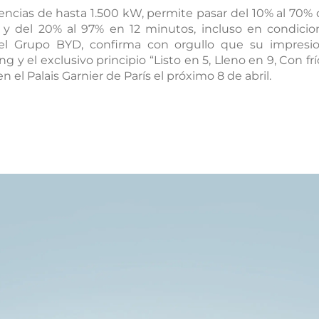
ncias de hasta 1.500 kW, permite pasar del 10% al 70% d
y del 20% al 97% en 12 minutos, incluso en condicio
or
El Salvador
el Grupo BYD, confirma con orgullo que su impresio
 YUAN PLUS LUX
BYD SEALION 7
 y el exclusivo principio “Listo en 5, Lleno en 9, Con fr
EV
el Palais Garnier de París el próximo 8 de abril.
ma
Paraguay
ay
celo
Test Drive
Conócelo
Test Drive
D SONG PLUS EV