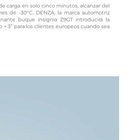
e carga en solo cinco minutos, alcanzar del
nes de -30°C. DENZA, la marca automotriz
Guatemala
nante buque insignia Z9GT introducirá la
BYD TANG
ío + 3” para los clientes europeos cuando sea
Peru
Conócelo
Test Drive