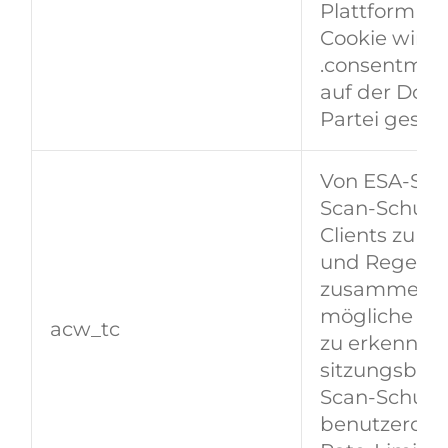
Plattform spe
Cookie wird
.consentman
auf der Doma
Partei gesetz
Von ESA‑Sich
Scan‑Schutz)
Clients zu u
und Regeler
zusammenzu
mögliche CC
acw_tc
zu erkennen.
sitzungsbez
Scan‑Schutz
benutzerdefi