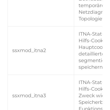
temporäre Da
Netzdiagnos
Topologietool
ITNA‑Status
Hilfs‑Cookie 
Hauptcookie
​​ssxmod_itna2​​
detaillierter
segmentiert
speichern.
ITNA‑Status
Hilfs‑Cookie 
​​ssxmod_itna3​​
Zweck wie it
Speicherbau
Funktionsgr