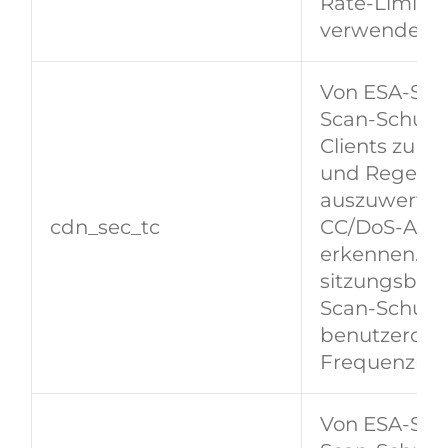
Rate‑Limit‑
verwendet.
Von ESA‑Sich
Scan‑Schutz)
Clients zu u
und Regeler
auszuwerten
cdn_sec_tc
CC/DoS‑Angri
erkennen. Gil
sitzungsbez
Scan‑Schutz
benutzerdefi
Frequenzreg
Von ESA‑Sich