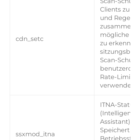
Scan‑Schutz)
Clients zu u
und Regeler
zusammenzu
mögliche CC
cdn_setc
zu erkennen.
sitzungsbez
Scan‑Schutz
benutzerdefi
Rate‑Limit‑
verwendet.
ITNA‑Status
(Intelligent
Assistant) —
Speichert UI
​​ssxmod_itna​​
Betriebsstat