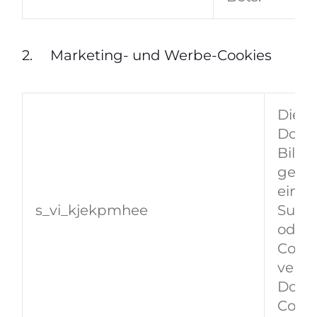
2. Marketing- und Werbe-Cookies
Diese
Domä
Bilda
gespe
eine 
s_vi_kjekpmhee
Subdo
oder 
Cooki
verwe
Domän
Cooki