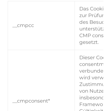
Das Cookie 
zur Prüfung,
des Besuche
__cmpcc
unterstützt. 
CMP consen
gesetzt.
Dieser Cooki
consentmana
verbunden. 
wird verwen
Zustimmung
von Nutzern 
insbesonder
__cmpconsent*
Framework (T
Gültigkeitsd