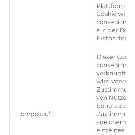
Plattform spe
Cookie wird
consentmana
auf der Dom
Erstpartei ge
Dieser Cooki
consentmana
verknüpft. D
wird verwen
Zustimmung
von Nutzern 
benutzerdefi
__cmpcccu*
Zustimmung
speichern, da
einzelnes Kon