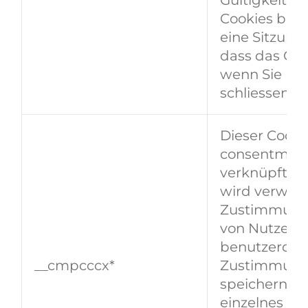
Cookies bet
eine Sitzung
dass das Coo
wenn Sie Ih
schliessen.
Dieser Cooki
consentmana
verknüpft. D
wird verwen
Zustimmung
von Nutzern 
benutzerdefi
__cmpcccx*
Zustimmung
speichern, da
einzelnes Kon