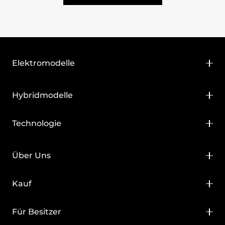
Elektromodelle
BYD ATTO 2
Hybridmodelle
BYD ATTO 3 EVO
BYD ATTO 2 DM-i
Technologie
BYD DOLPHIN SURF
BYD DOLPHIN G DM-i
Blade Batterie
BYD SEAL
Über Uns
BYD SEAL U DM-i
Super DM Plug-in
BYD SEALION 7
BYD Schweiz
Kauf
BYD SEAL 6 DM-i Touring
e-Platform 3.0
Nachhaltigkeit
BYD Probefahrt
Für Besitzer
NEV