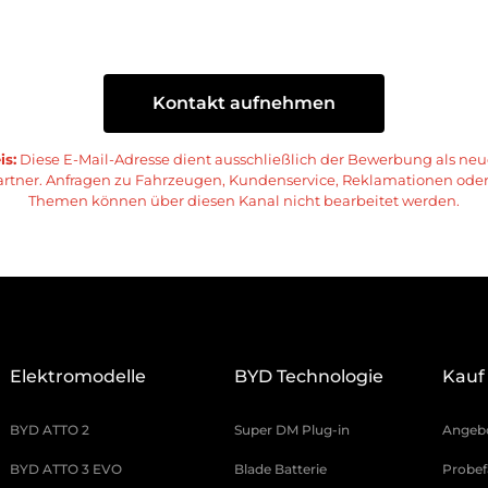
Kontakt aufnehmen
s:
Diese E-Mail-Adresse dient ausschließlich der Bewerbung als ne
rtner. Anfragen zu Fahrzeugen, Kundenservice, Reklamationen oder
Themen können über diesen Kanal nicht bearbeitet werden.
Elektromodelle
BYD Technologie
Kauf
BYD ATTO 2
Super DM Plug-in
Angebo
BYD ATTO 3 EVO
Blade Batterie
Probef