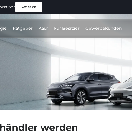
location?
America
gie
Ratgeber
Kauf
Für Besitzer
Gewerbekunden
shändler werden