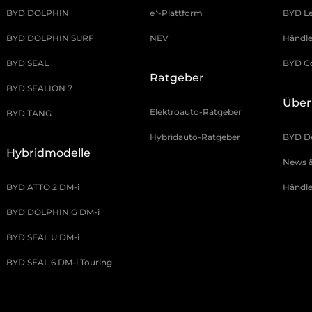
BYD DOLPHIN
e³-Plattform
BYD Le
BYD DOLPHIN SURF
NEV
Händle
BYD SEAL
BYD C
Ratgeber
BYD SEALION 7
Über
Elektroauto-Ratgeber
BYD TANG
Hybridauto-Ratgeber
BYD D
Hybridmodelle
News &
BYD ATTO 2 DM-i
Händle
BYD DOLPHIN G DM-i
BYD SEAL U DM-i
BYD SEAL 6 DM-i Touring