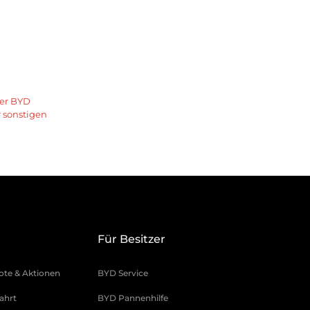
uer BYD
 sonstigen
Für Besitzer
te & Aktionen
BYD Service
ahrt
BYD Pannenhilfe