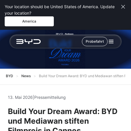
Your location should be United States of America. Update
your location?
America
Probefahrt
BYD
News
Build Your Dream Award: BYD und Mediawan stiften Film
13. Mai 2026
|
Pressemitteilung
Build Your Dream Award: BYD
und Mediawan stiften
Filmpreis in Cannes