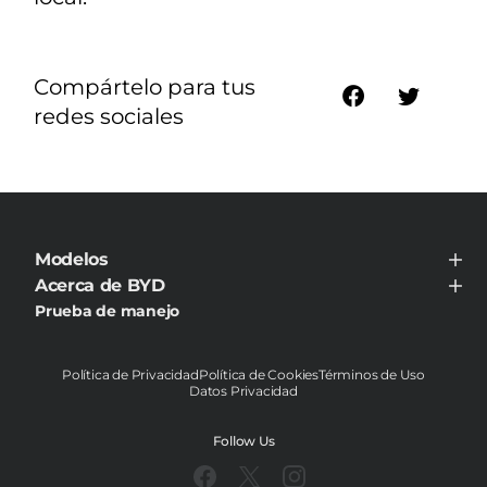
Compártelo para tus
redes sociales
Modelos
BYD TANG
Acerca de BYD
BYD HAN
Acerca de BYD
Prueba de manejo
BYD YUAN
Noticias
BYD DOLPHIN
Contáctanos
BYD SONG PLUS
BYD SHARK
Política de Privacidad
Política de Cookies
Términos de Uso
BYD ATTO 8
Datos Privacidad
BYD YUAN PRO DM-i
Follow Us