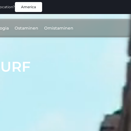
location?
America
ogia
Ostaminen
Omistaminen
SURF