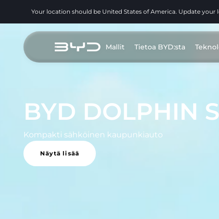
Your location should be United States of America. Update your 
Mallit
Tietoa BYD:sta
Teknol
BYD DOLPHIN 
Kompakti sähköinen kaupunkiauto
Näytä lisää