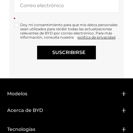
*
Doy mi consentimiento para que mis datos personales
sean utilizados para recibir todas las actualizaciones
relevantes de BYD por correo electrónico. Para más
información, consulta nuestra
política de privacidad
.
SUSCRIBIRSE
Modelos
BYD DOLPHIN SURF
Acerca de BYD
BYD DOLPHIN G DM-i
Sobre BYD
Tecnologías
BYD ATTO 2