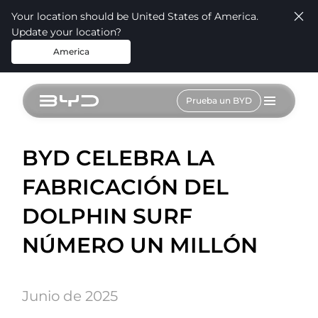
Your location should be United States of America.
Update your location?
America
Prueba un BYD
BYD CELEBRA LA
FABRICACIÓN DEL
DOLPHIN SURF
NÚMERO UN MILLÓN
Junio de 2025