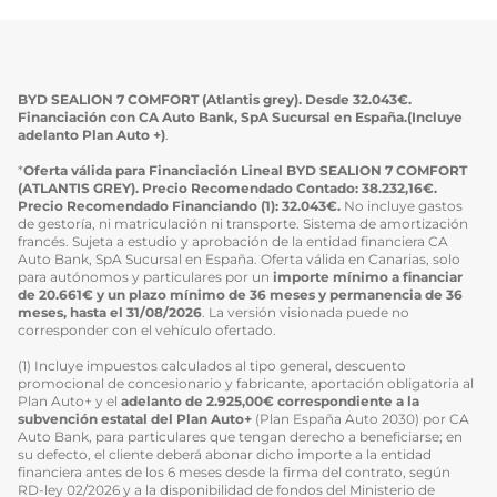
BYD SEALION 7 COMFORT (Atlantis grey). Desde 32.043€.
Financiación con CA Auto Bank, SpA Sucursal en España.(Incluye
adelanto Plan Auto +)
.
*
Oferta válida para Financiación Lineal BYD SEALION 7 COMFORT
(ATLANTIS GREY). Precio Recomendado Contado: 38.232,16€.
Precio Recomendado Financiando (1): 32.043€.
No incluye gastos
de gestoría, ni matriculación ni transporte. Sistema de amortización
francés. Sujeta a estudio y aprobación de la entidad financiera CA
Auto Bank, SpA Sucursal en España. Oferta válida en Canarias, solo
para autónomos y particulares por un
importe mínimo a financiar
de 20.661€ y un plazo mínimo de 36 meses y permanencia de 36
meses, hasta el 31/08/2026
. La versión visionada puede no
corresponder con el vehículo ofertado.
(1) Incluye impuestos calculados al tipo general, descuento
promocional de concesionario y fabricante, aportación obligatoria al
Plan Auto+ y el
adelanto de 2.925,00€ correspondiente a la
subvención estatal del Plan Auto+
(Plan España Auto 2030) por CA
Auto Bank, para particulares que tengan derecho a beneficiarse; en
su defecto, el cliente deberá abonar dicho importe a la entidad
financiera antes de los 6 meses desde la firma del contrato, según
RD-ley 02/2026 y a la disponibilidad de fondos del Ministerio de