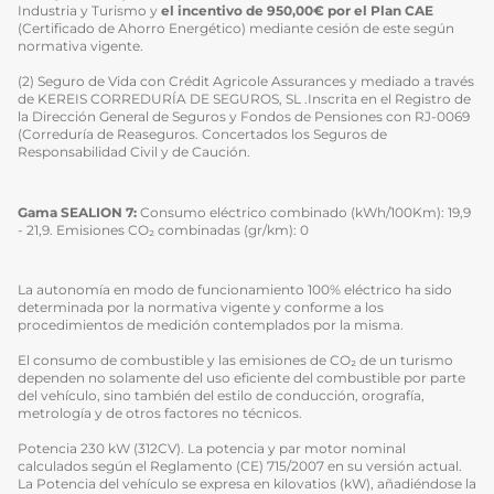
Industria y Turismo y
el incentivo de 950,00€ por el Plan CAE
(Certificado de Ahorro Energético) mediante cesión de este según
normativa vigente.
(2) Seguro de Vida con Crédit Agricole Assurances y mediado a través
de KEREIS CORREDURÍA DE SEGUROS, SL .Inscrita en el Registro de
la Dirección General de Seguros y Fondos de Pensiones con RJ-0069
(Correduría de Reaseguros. Concertados los Seguros de
Responsabilidad Civil y de Caución.
Gama SEALION 7:
Consumo eléctrico combinado (kWh/100Km): 19,9
- 21,9. Emisiones CO₂ combinadas (gr/km): 0
La autonomía en modo de funcionamiento 100% eléctrico ha sido
determinada por la normativa vigente y conforme a los
procedimientos de medición contemplados por la misma.
El consumo de combustible y las emisiones de CO₂ de un turismo
dependen no solamente del uso eficiente del combustible por parte
del vehículo, sino también del estilo de conducción, orografía,
metrología y de otros factores no técnicos.
Potencia 230 kW (312CV). La potencia y par motor nominal
calculados según el Reglamento (CE) 715/2007 en su versión actual.
La Potencia del vehículo se expresa en kilovatios (kW), añadiéndose la