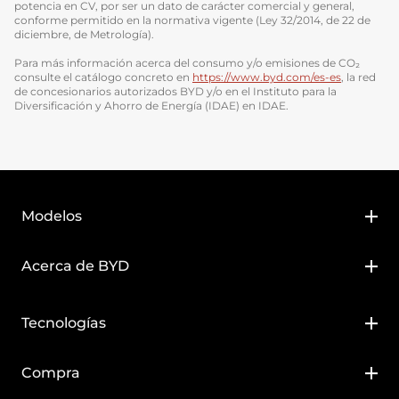
potencia en CV, por ser un dato de carácter comercial y general,
conforme permitido en la normativa vigente (Ley 32/2014, de 22 de
diciembre, de Metrología).
Para más información acerca del consumo y/o emisiones de CO₂
consulte el catálogo concreto en
https://www.byd.com/es-es
, la red
de concesionarios autorizados BYD y/o en el Instituto para la
Diversificación y Ahorro de Energía (IDAE) en IDAE.
Modelos
BYD DOLPHIN SURF
Acerca de BYD
BYD DOLPHIN G DM-i
Sobre BYD
Tecnologías
BYD ATTO 2
Noticias
Tecnología DM-i
Compra
BYD ATTO 2 DM-i