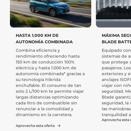
HASTA 1.000 KM DE
MÁXIMA SEG
AUTONOMÍA COMBINADA
BLADE BATT
Combina eficiencia y
Equipado con 
rendimiento ofreciendo hasta
sistemas de a
150 km de conducción 100%
que protege 
eléctrica y hasta 1.000 km de
pasajeros. Los
autonomía combinada* gracias a
exteriores y e
su tecnología híbrida
anclajes ISOFI
enchufable. El consumo de tan
viajar con niñ
solo 2 L/100 km te permite viajar
seguridad. Mie
largas distancias optimizando
Blade garantiz
cada litro de combustible sin
seguridad, la v
renunciar a la comodidad y
las maniobras
dinamismo en la carretera.
tranquilidad a
Aprovecha esta 
Aprovecha esta oferta