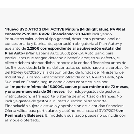
*Nuevo BYD ATTO 2 DMi ACTIVE Pintura (Midnight blue).
PVPR al
contado: 25.990
€
.
PVPR Financiando: 20.940
€
incluyendo
impuestos calculados al tipo general, descuento promocional de
concesionario y fabricante, aportación obligatoria al Plan Auto+ y
adelanto de
2.250€ correspondiente a la subvención estatal del
Plan Auto+
(Plan España Auto 2030) por CA Auto Bank, para
particulares que tengan derecho a beneficiarse; en su defecto, el
cliente deberá abonar dicho importe a la entidad financiera antes de
los 6 meses desde la firma del contrato, condicionado a la aprobación
del RD-ley 02/2026 y a la disponibilidad de fondos del Ministerio de
Industria y Turismo. Financiación ofrecida con CA Auto Bank, SpA
Sucursal en España, según condiciones contractuales por
un
importe mínimo de 15.000
€
, con un plazo mínimo de 72
meses
,
y
una permanencia de 36 meses
. No incluye gastos de gestoría,
matriculación, ni transporte.
Sistema de amortización francés. No
incluye gastos de gestoría, ni matriculación ni transporte.
Financiación sujeta a estudio y aprobación de la entidad financiera.
Oferta válida para particulares y autónomos hasta el 31/07/2026
en
Península y Baleares.
El modelo visualizado puede no coincidir con
el modelo ofertado.