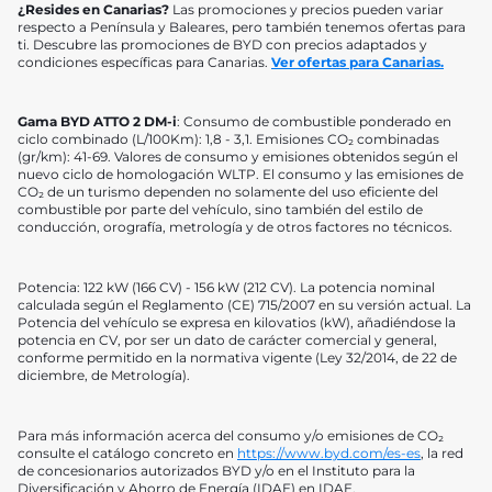
¿Resides en Canarias?
Las promociones y precios pueden variar
respecto a Península y Baleares, pero también tenemos ofertas para
ti. Descubre las promociones de BYD con precios adaptados y
condiciones específicas para Canarias.
Ver ofertas para Canarias.
Gama BYD ATTO 2 DM-i
: Consumo de combustible ponderado en
ciclo combinado (L/100Km): 1,8 - 3,1. Emisiones CO₂ combinadas
(gr/km): 41-69. Valores de consumo y emisiones obtenidos según el
nuevo ciclo de homologación WLTP. El consumo y las emisiones de
CO₂ de un turismo dependen no solamente del uso eficiente del
combustible por parte del vehículo, sino también del estilo de
conducción, orografía, metrología y de otros factores no técnicos.
Potencia: 122 kW (166 CV) - 156 kW (212 CV). La potencia nominal
calculada según el Reglamento (CE) 715/2007 en su versión actual. La
Potencia del vehículo se expresa en kilovatios (kW), añadiéndose la
potencia en CV, por ser un dato de carácter comercial y general,
conforme permitido en la normativa vigente (Ley 32/2014, de 22 de
diciembre, de Metrología).
Para más información acerca del consumo y/o emisiones de CO₂
consulte el catálogo concreto en
https://www.byd.com/es-es
, la red
de concesionarios autorizados BYD y/o en el Instituto para la
Diversificación y Ahorro de Energía (IDAE) en IDAE.