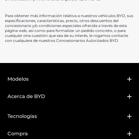
Para obtener más información relativa a nuestros vehículos BYD, sus
especificaciones, características, precio, otros descuentos del
concesionario y/o condiciones especiales ofrecida a través de esta
página web, así como para formalizar un pedido concreto, o para
cualquier otra cuestión que sea de su interés, le rogamos contacte
con cualquiera de nuestros Concesionarios Autorizados BYD.
Modelos
BYD DOLPHIN SURF
Acerca de BYD
BYD DOLPHIN G DM-i
Sobre BYD
Tecnologías
BYD ATTO 2
Noticias
Tecnología DM-i
Compra
BYD ATTO 2 DM-i