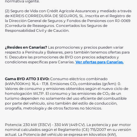
normativa vigente.
(2) Seguro de Vida con Crédit Agricole Assurances y mediado a través
de KEREIS CORREDURÍA DE SEGUROS, SL .Inscrita en el Registro de
la Dirección General de Seguros y Fondos de Pensiones con RJ-0069
(Correduría de Reaseguros. Concertados los Seguros de
Responsabilidad Civil y de Caución.
¿Resides en Canarias?
Las promociones y precios pueden variar
respecto a Península y Baleares, pero también tenemos ofertas para
ti. Descubre las promociones de BYD con precios adaptados y
condiciones específicas para Canarias.
Ver ofertas para Canarias.
Gama BYD ATTO 3 EVO:
Consumo eléctrico combinado
(kWh/100Km): 16,4 - 17,8. Emisiones CO₂ combinadas (gr/km): 0.
Valores de consumo y emisiones obtenidos según el nuevo ciclo de
homologación WLTP. El consumo y las emisiones de CO₂ de un
turismo dependen no solamente del uso eficiente del combustible
por parte del vehículo, sino también del estilo de conducción,
orografía, metrología y de otros factores no técnicos.
Potencia: 230 kW (313CV) - 330 kW (449 CV). La potencia y par motor
nominal calculados según el Reglamento (CE) 715/2007 en su versión
actual. La Potencia del vehículo se expresa en kilovatios (kW),