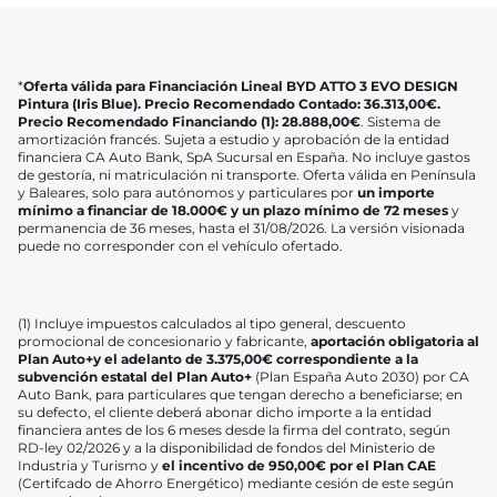
*
Oferta válida para Financiación Lineal BYD ATTO 3 EVO DESIGN
Pintura (Iris Blue). Precio Recomendado Contado: 36.313,00€.
Precio Recomendado Financiando (1): 28.888,00€
. Sistema de
amortización francés. Sujeta a estudio y aprobación de la entidad
financiera CA Auto Bank, SpA Sucursal en España. No incluye gastos
de gestoría, ni matriculación ni transporte. Oferta válida en Península
y Baleares, solo para autónomos y particulares por
un importe
mínimo a financiar de 18.000€ y un plazo mínimo de 72 meses
y
permanencia de 36 meses, hasta el 31/08/2026. La versión visionada
puede no corresponder con el vehículo ofertado.
(1) Incluye impuestos calculados al tipo general, descuento
promocional de concesionario y fabricante,
aportación obligatoria al
Plan Auto+y el adelanto de 3.375,00€ correspondiente a la
subvención estatal del Plan Auto+
(Plan España Auto 2030) por CA
Auto Bank, para particulares que tengan derecho a beneficiarse; en
su defecto, el cliente deberá abonar dicho importe a la entidad
financiera antes de los 6 meses desde la firma del contrato, según
RD-ley 02/2026 y a la disponibilidad de fondos del Ministerio de
Industria y Turismo y
el incentivo de 950,00€ por el Plan CAE
(Certifcado de Ahorro Energético) mediante cesión de este según