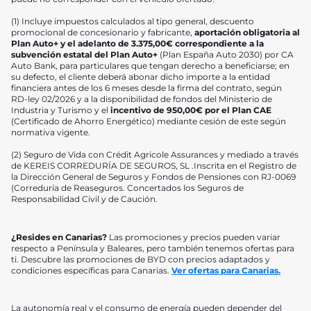
(1) Incluye impuestos calculados al tipo general, descuento
promocional de concesionario y fabricante,
aportación obligatoria al
Plan Auto+ y el adelanto de 3.375,00€ correspondiente a la
subvención estatal del Plan Auto+
(Plan España Auto 2030) por CA
Auto Bank, para particulares que tengan derecho a beneficiarse; en
su defecto, el cliente deberá abonar dicho importe a la entidad
financiera antes de los 6 meses desde la firma del contrato, según
RD-ley 02/2026 y a la disponibilidad de fondos del Ministerio de
Industria y Turismo y el
incentivo de 950,00€ por el Plan CAE
(Certificado de Ahorro Energético) mediante cesión de este según
normativa vigente.
(2) Seguro de Vida con Crédit Agricole Assurances y mediado a través
de KEREIS CORREDURÍA DE SEGUROS, SL .Inscrita en el Registro de
la Dirección General de Seguros y Fondos de Pensiones con RJ-0069
(Correduría de Reaseguros. Concertados los Seguros de
Responsabilidad Civil y de Caución.
¿Resides en Canarias?
Las promociones y precios pueden variar
respecto a Península y Baleares, pero también tenemos ofertas para
ti. Descubre las promociones de BYD con precios adaptados y
condiciones específicas para Canarias.
Ver ofertas para Canarias.
La autonomía real y el consumo de energía pueden depender del