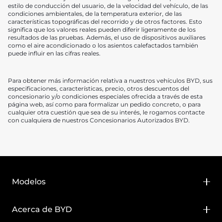
estilo de conducción del usuario, de la velocidad del vehículo, de las
condiciones ambientales, de la temperatura exterior, de las
características topográficas del recorrido y de otros factores. Esto
significa que los valores reales pueden diferir ligeramente de los
resultados de las pruebas. Además, el uso de dispositivos auxiliares
como el aire acondicionado o los asientos calefactados también
puede influir en las cifras reales.
Para obtener más información relativa a nuestros vehículos BYD, sus
especificaciones, características, precio, otros descuentos del
concesionario y/o condiciones especiales ofrecida a través de esta
página web, así como para formalizar un pedido concreto, o para
cualquier otra cuestión que sea de su interés, le rogamos contacte
con cualquiera de nuestros Concesionarios Autorizados BYD.
Modelos
BYD DOLPHIN SURF
Acerca de BYD