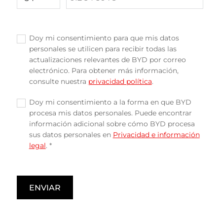
BYD Jaén
Doy mi consentimiento para que mis datos
✓
P.I. Los Olivares, Calle Escañuela, 33, 23009, Jaén, Jaén,
953968696
personales se utilicen para recibir todas las
Spain
ventasbyd@autosauringis.com
actualizaciones relevantes de BYD por correo
electrónico. Para obtener más información,
consulte nuestra
privacidad política
.
BYD Manresa
Doy mi consentimiento a la forma en que BYD
✓
Carrer de les Tines, 26 nave 5, 08272, Sant Fruitós de
937399251
procesa mis datos personales. Puede encontrar
Bages, Barcelona, Spain
información adicional sobre cómo BYD procesa
leads@maas.es
sus datos personales en
Privacidad e información
legal
. *
BYD Igualada
Avenida Mestre Muntaner, 88, 08700, Igualada,
937399251
Barcelona, Spain
ENVIAR
leads@maas.es