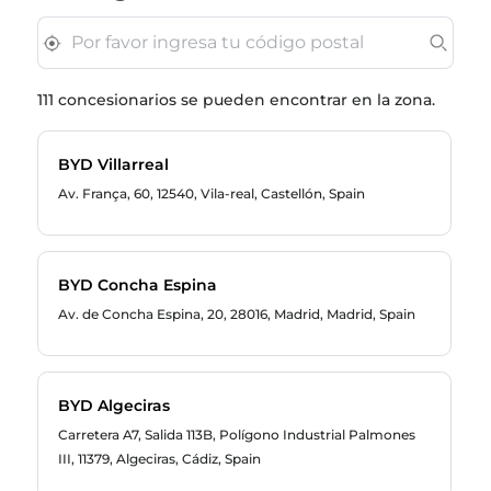
111 concesionarios se pueden encontrar en la zona.
BYD Villarreal
Av. França, 60, 12540, Vila-real, Castellón, Spain
quadisdream@quadis.es
BYD Concha Espina
+ 34 910 770 760
Av. de Concha Espina, 20, 28016, Madrid, Madrid, Spain
info.bydmadrid@astara.com
BYD Algeciras
Carretera A7, Salida 113B, Polígono Industrial Palmones
952006302
III, 11379, Algeciras, Cádiz, Spain
cadiz@caetanotec.es