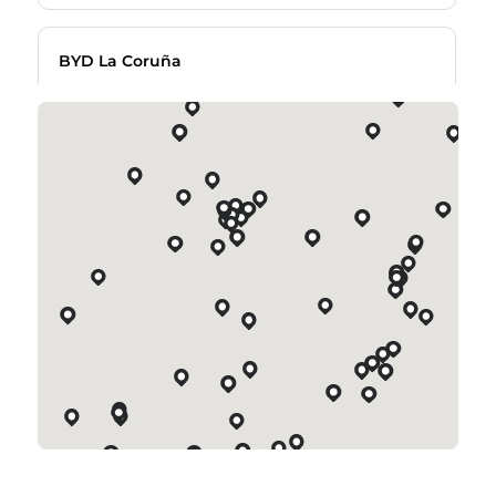
BYD La Coruña
(+34) 881190749
Rúa Galileo Galilei, 44, 15008, Coruña A, A Coruña, Spain
leadsbyd@perezrumbao.com
BYD Reus
Carrer de Recasens i Mercadé 27, 43206, Reus,
977326675
Tarragona, Spain
quadisdream@quadis.es
BYD Leganés
+34 910770765
Av., Carlos Sainz 51, 28914, Leganés, Madrid, Spain
info.bydmadrid@astara.com
BYD Santiago
Rúa do Cruceiro da Coruña, 236, 15890, Santiago de
881 199 505