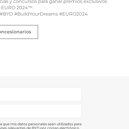
icias y concursos para ganar premios exclusivos
FA EURO 2024™.
 #BYD #BuildYourDreams #EURO2024
oncesionarios
 que mis datos personales sean utilizados para
ciones relevantes de BYD por correo electrónico.