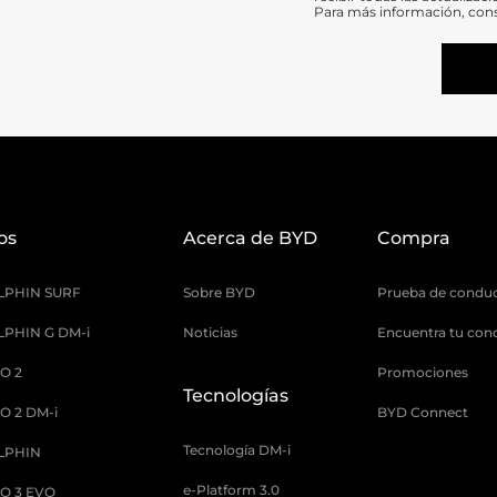
Para más información, con
os
Acerca de BYD
Compra
LPHIN SURF
Sobre BYD
Prueba de condu
PHIN G DM-i
Noticias
Encuentra tu con
O 2
Promociones
Tecnologías
O 2 DM-i
BYD Connect
Tecnología DM-i
LPHIN
e-Platform 3.0
O 3 EVO