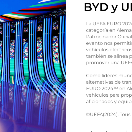
BYD y 
La UEFA EURO 2024™
categoría en Aleman
Patrocinador Ofici
evento nos permiti
vehículos eléctricos
también se alinea 
promover una UEFA
Como líderes mundia
alternativas de tra
EURO 2024™ en Ale
vehículos para prop
aficionados y equi
©UEFA(2024). Tous d