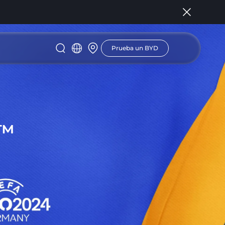
Prueba un BYD
4™