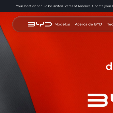
Your location should be United States of America. Update your 
Modelos
Acerca de BYD
Te
d