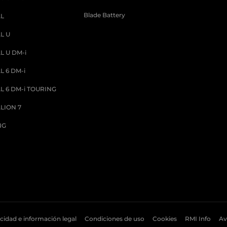
Blade Battery
AL
L U
L U DM-i
L 6 DM-i
L 6 DM-i TOURING
LION 7
NG
cidad e información legal
Condiciones de uso
Cookies
RMI Info
Av