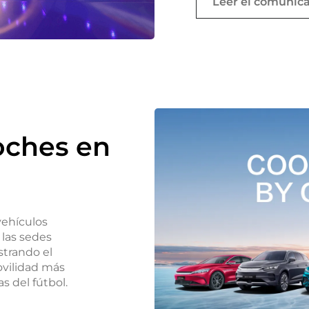
Leer el comunic
oches en
ehículos
 las sedes
trando el
vilidad más
s del fútbol.