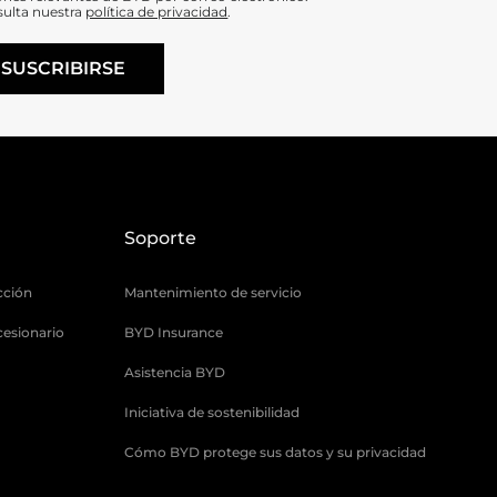
sulta nuestra
política de privacidad
.
SUSCRIBIRSE
Soporte
cción
Mantenimiento de servicio
cesionario
BYD Insurance
Asistencia BYD
Iniciativa de sostenibilidad
Cómo BYD protege sus datos y su privacidad