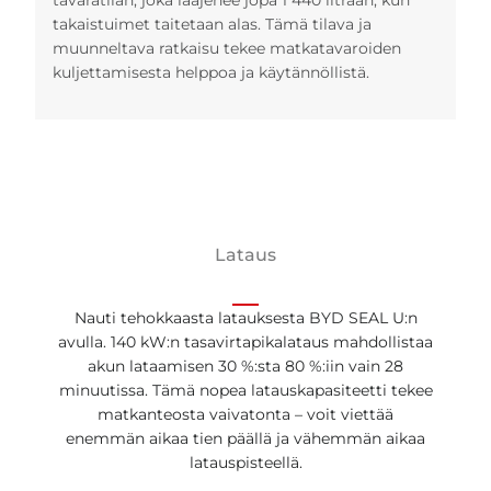
tavaratilan, joka laajenee jopa 1 440 litraan, kun
takaistuimet taitetaan alas. Tämä tilava ja
muunneltava ratkaisu tekee matkatavaroiden
kuljettamisesta helppoa ja käytännöllistä.
Lataus
Nauti tehokkaasta latauksesta BYD SEAL U:n
avulla. 140 kW:n tasavirtapikalataus mahdollistaa
akun lataamisen 30 %:sta 80 %:iin vain 28
minuutissa. Tämä nopea latauskapasiteetti tekee
matkanteosta vaivatonta – voit viettää
enemmän aikaa tien päällä ja vähemmän aikaa
latauspisteellä.