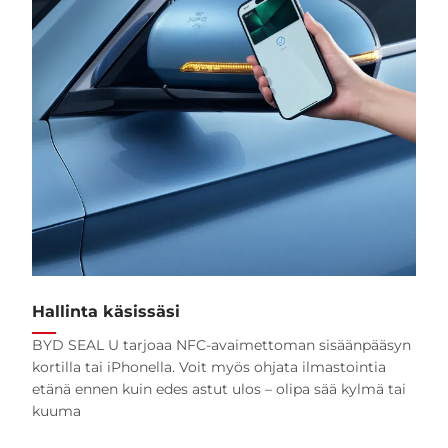
Hallinta käsissäsi
BYD SEAL U tarjoaa NFC-avaimettoman sisäänpääsyn
kortilla tai iPhonella. Voit myös ohjata ilmastointia
etänä ennen kuin edes astut ulos – olipa sää kylmä tai
Koeajo
Konfigurointi
kuuma
Esite