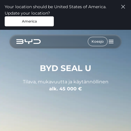
Your location should be United States of America.
Update your location?
America
Koeajo
BYD SEAL U
Tilava, mukavuutta ja käytännöllinen
alk. 45 000 €