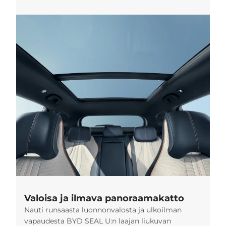
Valoisa ja ilmava panoraamakatto
Nauti runsaasta luonnonvalosta ja ulkoilman
vapaudesta BYD SEAL U:n laajan liukuvan