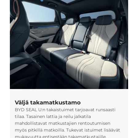
Väljä takamatkustamo
BYD SEAL U:n takaistuimet tarjoavat runsaasti
tilaa. Tasainen lattia ja reilu jalkatila
mahdollistavat matkustajien rentoutumisen
myös pitkillä matkoilla. Tukevat istuimet lisäävät
mukavuutta entisestään takamatkustajille.