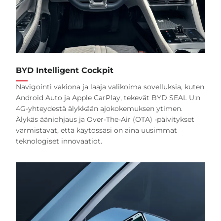
BYD Intelligent Cockpit
Navigointi vakiona ja laaja valikoima sovelluksia, kuten
Android Auto ja Apple CarPlay, tekevät BYD SEAL U:n
4G-yhteydestä älykkään ajokokemuksen ytimen.
Älykäs ääniohjaus ja Over-The-Air (OTA) -päivitykset
varmistavat, että käytössäsi on aina uusimmat
teknologiset innovaatiot.