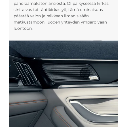
panoraamakaton ansiosta. Olipa kyseessä kirkas
sinitaivas tai tähtikirkas yö, tämä ominaisuus
päästää valon ja raikkaan ilman sisään
matkustamoon, luoden yhteyden ympäröivään
luontoon.