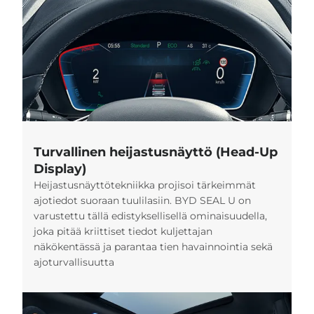
Turvallinen heijastusnäyttö (Head-Up
Display)
Heijastusnäyttötekniikka projisoi tärkeimmät
ajotiedot suoraan tuulilasiin. BYD SEAL U on
varustettu tällä edistyksellisellä ominaisuudella,
joka pitää kriittiset tiedot kuljettajan
näkökentässä ja parantaa tien havainnointia sekä
ajoturvallisuutta