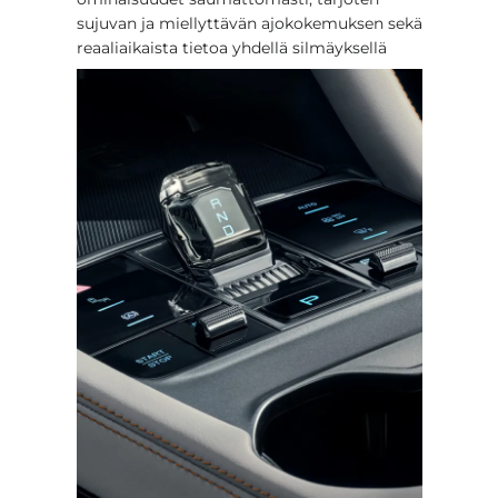
sujuvan ja miellyttävän ajokokemuksen sekä
reaaliaikaista tietoa yhdellä silmäyksellä