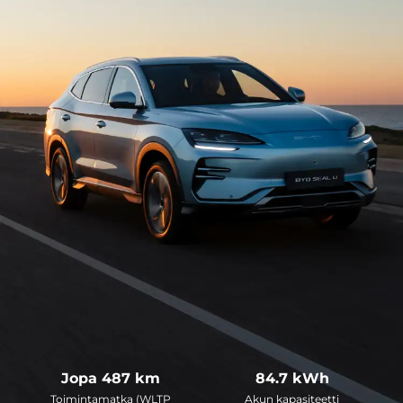
Jopa
500
km
87.0
kWh
Toimintamatka (WLTP
Akun kapasiteetti