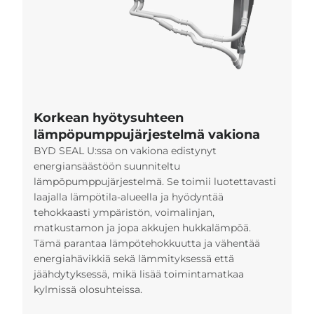
Korkean hyötysuhteen
lämpöpumppujärjestelmä vakiona
BYD SEAL U:ssa on vakiona edistynyt
energiansäästöön suunniteltu
lämpöpumppujärjestelmä. Se toimii luotettavasti
laajalla lämpötila-alueella ja hyödyntää
tehokkaasti ympäristön, voimalinjan,
matkustamon ja jopa akkujen hukkalämpöä.
Tämä parantaa lämpötehokkuutta ja vähentää
energiahävikkiä sekä lämmityksessä että
jäähdytyksessä, mikä lisää toimintamatkaa
kylmissä olosuhteissa.