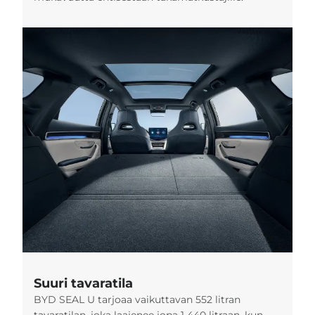
Suuri tavaratila
BYD SEAL U tarjoaa vaikuttavan 552 litran