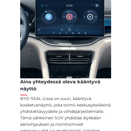
Aina yhteydessä oleva kääntyvä
näyttö
BYD SEAL U:ssa on suuri, kääntyvä
kosketusnäyttö, joka toimii keskusyksikkönä
yhdistettävyydelle ja viihdejärjestelmälle.
Tämä sähköinen SUV yhdistää älykkään
ääniohjauksen ja monitoimiset
ominaisuudet saumattomasti, tarjoten