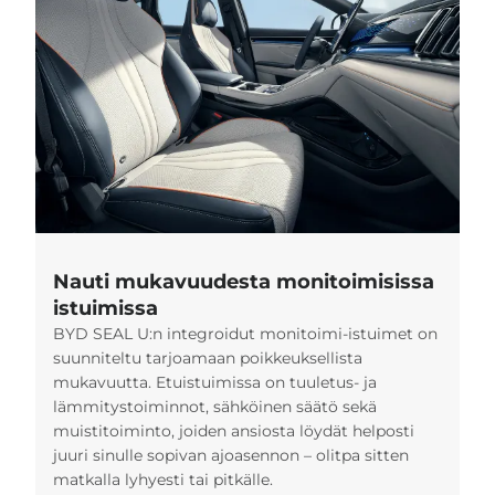
Nauti mukavuudesta monitoimisissa
istuimissa
BYD SEAL U:n integroidut monitoimi-istuimet on
suunniteltu tarjoamaan poikkeuksellista
mukavuutta. Etuistuimissa on tuuletus- ja
lämmitystoiminnot, sähköinen säätö sekä
muistitoiminto, joiden ansiosta löydät helposti
juuri sinulle sopivan ajoasennon – olitpa sitten
matkalla lyhyesti tai pitkälle.