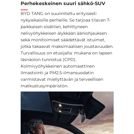
Perhekeskeinen suuri sähkö-SUV
BYD TANG on suunniteltu erityisesti
nykyaikaisille perheille. Se tarjoaa tilavan 7-
paikkaisen sisätilan, kehittyneen
nelivyöhykkeisen älykkään ääniohjauksen
sekä monitoimiset säädettävät istuimet,
jotka takaavat maksimaalisen joustavuuden.
Turvallisuus on etusijalla: mukana on lapsen
läsnäolon tunnistus (CPD).
Kolmivyöhykkeinen automaattinen
ilmastointi ja PM2.5-ilmansuodatin
varmistavat miellyttävän ja terveellisen
matkustusympäristön.