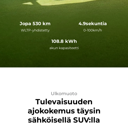
Jopa
530
km
4.9
sekuntia
WLTP-yhdistetty
0-100km/h
108.8
kWh
akun kapasiteetti
Ulkomuoto
Tulevaisuuden
ajokokemus täysin
sähköisellä SUV:lla