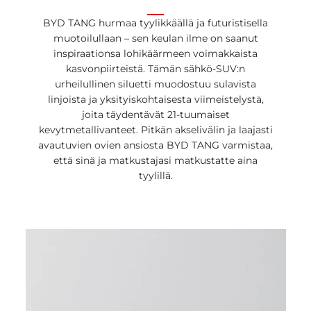
BYD TANG hurmaa tyylikkäällä ja futuristisella
muotoilullaan – sen keulan ilme on saanut
inspiraationsa lohikäärmeen voimakkaista
kasvonpiirteistä. Tämän sähkö-SUV:n
urheilullinen siluetti muodostuu sulavista
linjoista ja yksityiskohtaisesta viimeistelystä,
joita täydentävät 21-tuumaiset
kevytmetallivanteet. Pitkän akselivälin ja laajasti
avautuvien ovien ansiosta BYD TANG varmistaa,
että sinä ja matkustajasi matkustatte aina
tyylillä.