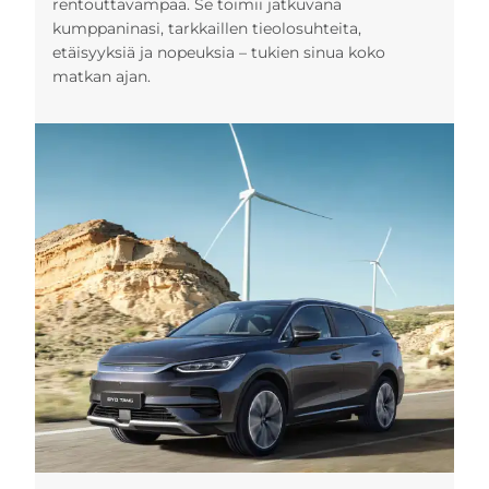
rentouttavampaa. Se toimii jatkuvana
kumppaninasi, tarkkaillen tieolosuhteita,
etäisyyksiä ja nopeuksia – tukien sinua koko
matkan ajan.
Koeajo
Konfigurointi
Esite