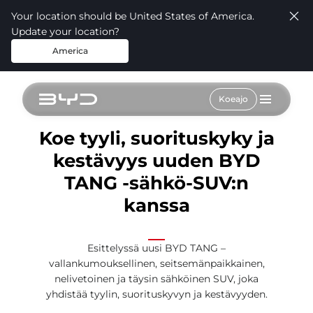
Your location should be United States of America.
Update your location?
America
Koeajo
Koe tyyli, suorituskyky ja
kestävyys uuden BYD
TANG -sähkö-SUV:n
kanssa
Esittelyssä uusi BYD TANG –
vallankumouksellinen, seitsemänpaikkainen,
nelivetoinen ja täysin sähköinen SUV, joka
yhdistää tyylin, suorituskyvyn ja kestävyyden.