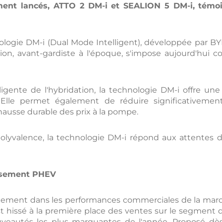
nt lancés, ATTO 2 DM-i et SEALION 5 DM-i, témoig
logie DM-i (Dual Mode Intelligent), développée par 
sion, avant-gardiste à l'époque, s'impose aujourd'hui 
lligente de l'hybridation, la technologie DM-i offre un
ns. Elle permet également de réduire significativem
ausse durable des prix à la pompe.
polyvalence, la technologie DM-i répond aux attentes
assement PHEV
ectement dans les performances commerciales de la marq
t hissé à la première place des ventes sur le segment 
veautés les plus marquantes de l'année. Proposé d