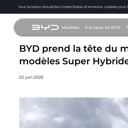
Your location should be United States of America. Update your 
Modèles
À propos de BYD
BYD prend la tête du 
modèles Super Hybrid
02 juin 2026