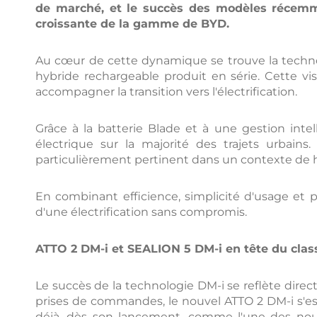
de marché, et le succès des modèles récemme
croissante de la gamme de BYD.
Au cœur de cette dynamique se trouve la techno
hybride rechargeable produit en série. Cette vi
accompagner la transition vers l'électrification.
Grâce à la batterie Blade et à une gestion inte
électrique sur la majorité des trajets urbai
particulièrement pertinent dans un contexte de h
En combinant efficience, simplicité d'usage et 
d'une électrification sans compromis.
ATTO 2 DM-i et SEALION 5 DM-i en tête du cl
Le succès de la technologie DM-i se reflète dir
prises de commandes, le nouvel ATTO 2 DM-i s'es
déjà, dès son lancement, comme l'une des nou