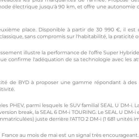
n mode électrique jusqu'à 90 km, et offre une autonomie
xième place. Disponible à partir de 30 990 €, il est
lassique, sans compromis sur l'habitabilité, la praticité
sement illustre la performance de l'offre Super Hybride 
que confirme l'adéquation de sa technologie avec les at
acité de BYD à proposer une gamme répondant à des 
ivité.
les PHEV, parmi lesquels le SUV familial SEAL U DM-i. 
 version break, la SEAL 6 DM-i TOURING. Le SEAL U DM-i e
mmatriculées) juste derrière l'ATTO 2 DM-i (1 681 unités i
France au mois de mai est un signal très encourageant. 