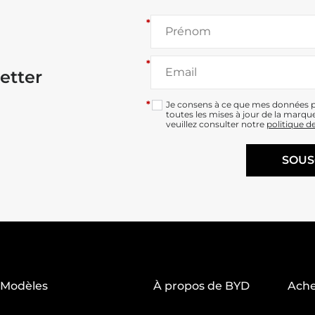
*
*
etter
*
Je consens à ce que mes données pe
toutes les mises à jour de la marqu
veuillez consulter notre
politique de
SOUS
Modèles
À propos de BYD
Ache