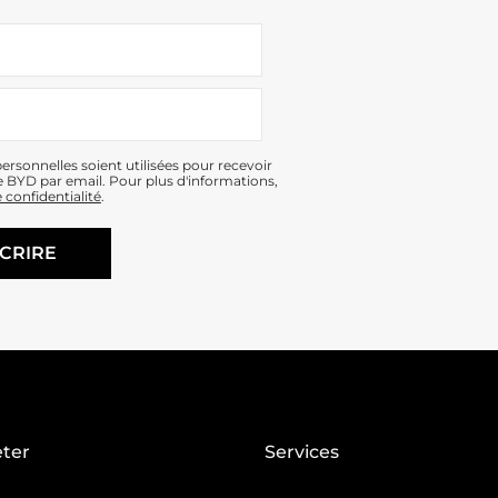
rsonnelles soient utilisées pour recevoir
e BYD par email. Pour plus d'informations,
 confidentialité
.
CRIRE
ter
Services