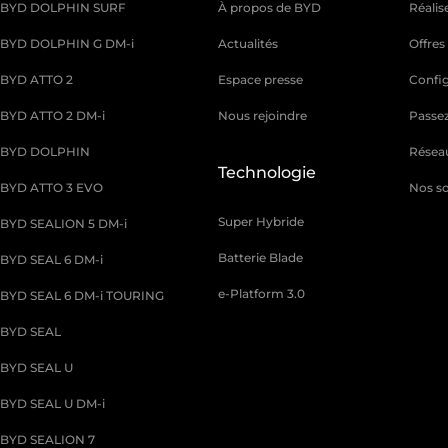
BYD DOLPHIN SURF
À propos de BYD
Réalis
BYD DOLPHIN G DM-i
Actualités
Offre
BYD ATTO 2
Espace presse
Confi
BYD ATTO 2 DM-i
Nous rejoindre
Passez
BYD DOLPHIN
Résea
Technologie
BYD ATTO 3 EVO
Nos so
Super Hybride
BYD SEALION 5 DM-i
Batterie Blade
BYD SEAL 6 DM-i
e-Platform 3.0
BYD SEAL 6 DM-i TOURING
BYD SEAL
BYD SEAL U
BYD SEAL U DM-i
BYD SEALION 7