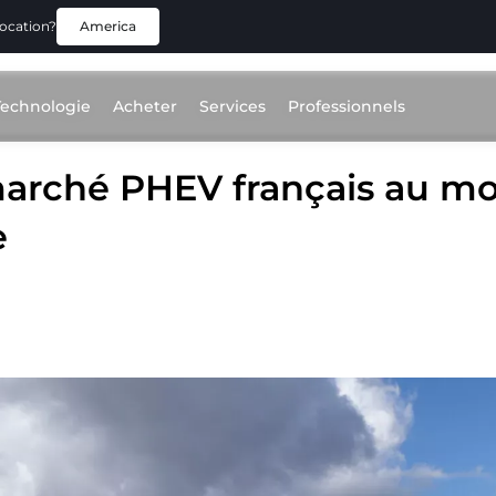
location?
America
Technologie
Acheter
Services
Professionnels
marché PHEV français au mo
e