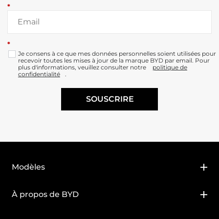
*
*
Je consens à ce que mes données personnelles soient utilisées pour
recevoir toutes les mises à jour de la marque BYD par email. Pour
plus d'informations, veuillez consulter notre
politique de
confidentialité
.
SOUSCRIRE
Modèles
BYD DOLPHIN SURF
À propos de BYD
BYD DOLPHIN G DM-i
À propos de BYD