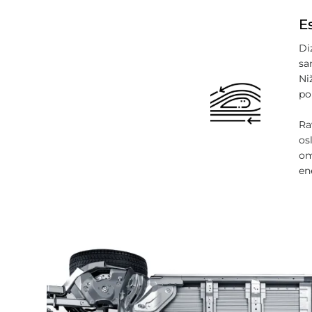
E
Di
sa
Ni
po
Ra
os
om
en