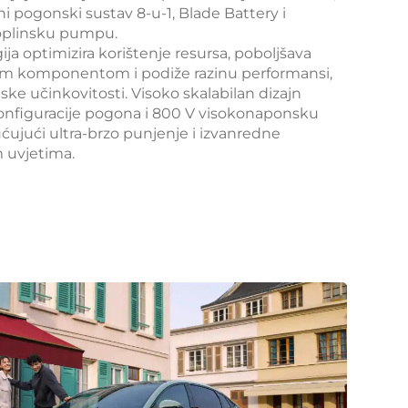
ni pogonski sustav 8-u-1, Blade Battery i
oplinsku pumpu.
ja optimizira korištenje resursa, poboljšava
om komponentom i podiže razinu performansi,
ske učinkovitosti. Visoko skalabilan dizajn
konfiguracije pogona i 800 V visokonaponsku
ujući ultra-brzo punjenje i izvanredne
 uvjetima.