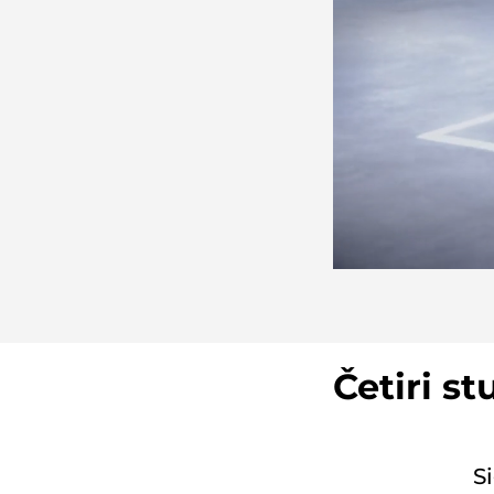
Četiri st
S