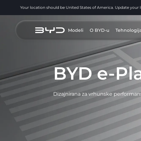
Your location should be United States of America. Update your 
Modeli
O BYD-u
Tehnologij
BYD e-Pla
Dizajnirana za vrhunske performan