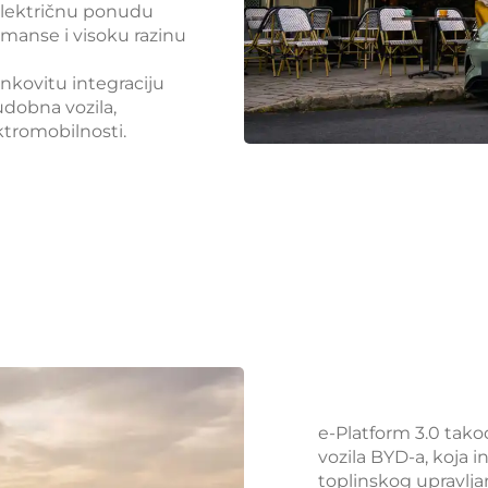
električnu ponudu
rmanse i visoku razinu
inkovitu integraciju
udobna vozila,
ktromobilnosti.
e-Platform 3.0 tako
vozila BYD-a, koja 
toplinskog upravlja