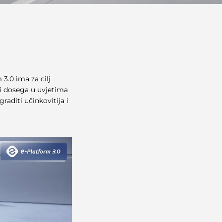
 3.0 ima za cilj
 i dosega u uvjetima
raditi učinkovitija i