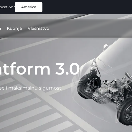
location?
America
a
Kupnja
Vlasništvo
tform 3.0
se i maksimalnu sigurnost