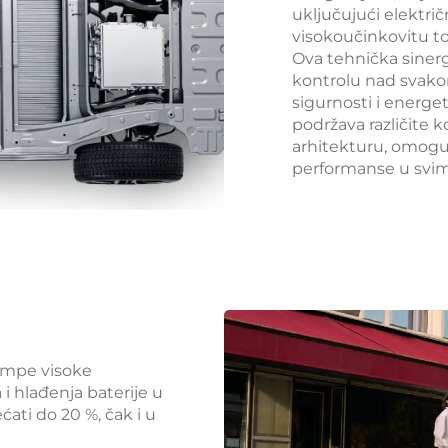
uključujući električ
visokoučinkovitu t
Ova tehnička sinergi
kontrolu nad svak
sigurnosti i energet
podržava različite 
arhitekturu, omoguć
performanse u svim
umpe visoke
 i hlađenja baterije u
ćati do 20 %, čak i u