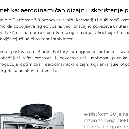
stetika: aerodinamičan dizajn i iskorištenje p
zajn e-Platforme 3.0 omogućuje nižu karoseriju i duži međuosov
mo da poboljšava izgled vozila, već i značajno povećava unutarnj
že težište i aerodinamična karoserija smanjuju koeficijent otp
boljšavajući učinkovitost i stabilnost.
vno postavljena Blade Battery omogućuje potpuno ravnu
lobađajući više prostora i povećavajući udobnost putnika
ogućuje optimiziran aerodinamički dizajn, koji smanjuje otpo
ergetsku učinkovitost vozila.
e-Platform 3.0 je n
razvio za svoja elek
integracijom, objed