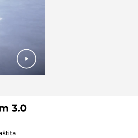
rm 3.0
aštita