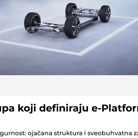
upa koji definiraju e-Platfo
igurnost: ojačana struktura i sveobuhvatna z