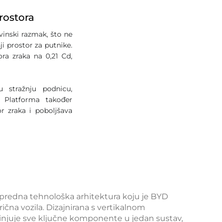
rostora
inski razmak, što ne
i prostor za putnike.
ora zraka na 0,21 Cd,
 stražnju podnicu,
. Platforma također
r zraka i poboljšava
apredna tehnološka arhitektura koju je BYD
trična vozila. Dizajnirana s vertikalnom
injuje sve ključne komponente u jedan sustav,