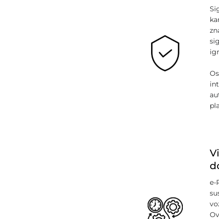
Si
ka
zn
si
ig
Os
in
au
pl
V
d
e-
su
vo
Ov