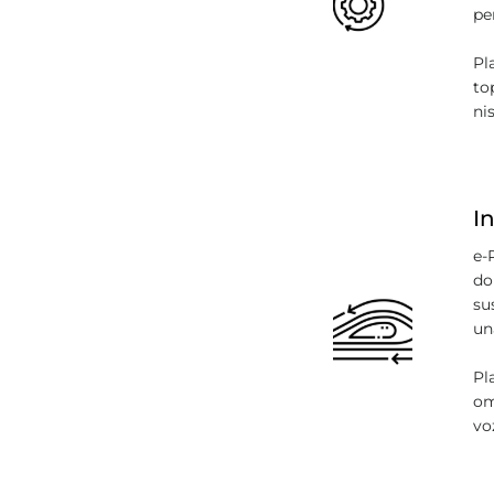
pe
Pl
to
ni
I
e-
do
su
un
Pl
om
vo