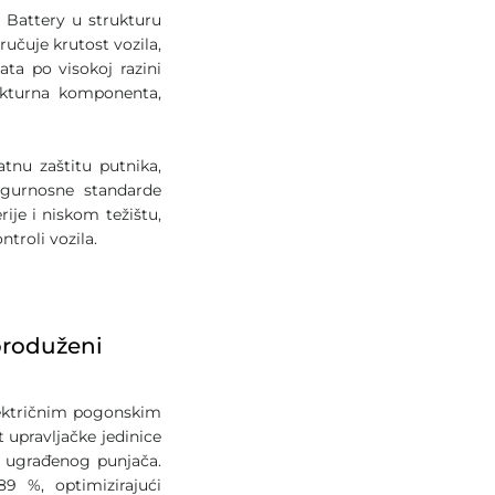
e Battery u strukturu
ručuje krutost vozila,
ata po visokoj razini
rukturna komponenta,
tnu zaštitu putnika,
sigurnosne standarde
ije i niskom težištu,
ntroli vozila.
produženi
lektričnim pogonskim
 upravljačke jedinice
i ugrađenog punjača.
9 %, optimizirajući