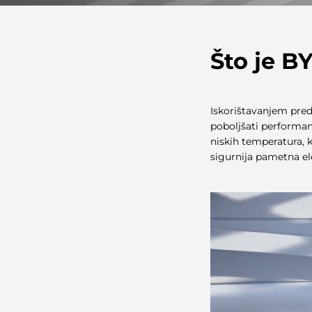
Što je B
Iskorištavanjem predn
poboljšati performan
niskih temperatura, ka
sigurnija pametna ele