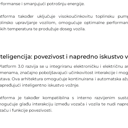
rformanse i smanjujući potrošnju energije.
atforma također uključuje visokoučinkovitu toplinsku pum
plinsko upravljanje vozilom, omogućuje optimalne performan
skih temperatura te produžuje doseg vozila.
nteligencija: povezivost i napredno iskustvo 
Platform 3.0 razvija se u integriranu elektroničku i električnu a
menama, značajno poboljšavajući učinkovitost interakcije i mo
stava. Ova arhitektura omogućuje kontinuirana i automatska ažuri
apređujući inteligentno iskustvo vožnje.
atforma je također kompatibilna s interno razvijenim su
ogućuje glađu interakciju između vozača i vozila te nudi nap
začu i funkcije povezivosti.