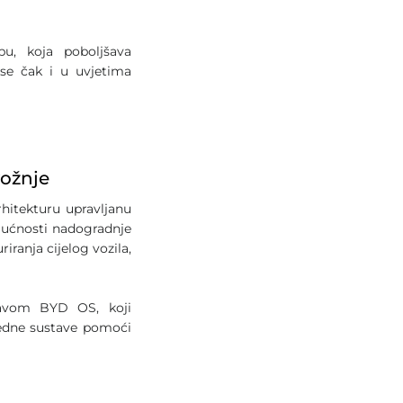
pu, koja poboljšava
se čak i u uvjetima
vožnje
rhitekturu upravljanu
gućnosti nadogradnje
ranja cijelog vozila,
stavom BYD OS, koji
redne sustave pomoći