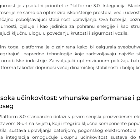
gurnost je apsolutni prioritet e-Platforme 3.0. Integracija Blad
roserije ne samo da optimizira iskorištenje prostora, već i udvost
ačajno poboljšavajući stabilnost upravljanja. Ova baterija, pozn
gurnosti, djeluje i kao jedinica za pohranu energije i kao st
rajući ključnu ulogu u povećanju krutosti i sigurnosti vozila.
im toga, platforma je dizajnirana kako bi osigurala sveobuhva
tegrirajući napredne tehnologije koje zadovoljavaju najviše 
tomobilske industrije. Zahvaljujući optimiziranom položaju bater
atforma također doprinosi većoj dinamičkoj stabilnosti i boljoj ko
isoka učinkovitost: vrhunske performanse i 
oseg
Platform 3.0 standardno dolazi s prvim serijski proizvedenim e
stavom 8-u-1 na svijetu, koji integrira ključne komponente poput
zila, sustava upravljanja baterijom, pogonskog elektromotora 
a integracija omogućuje ukupnu učinkovitost sustava do 8