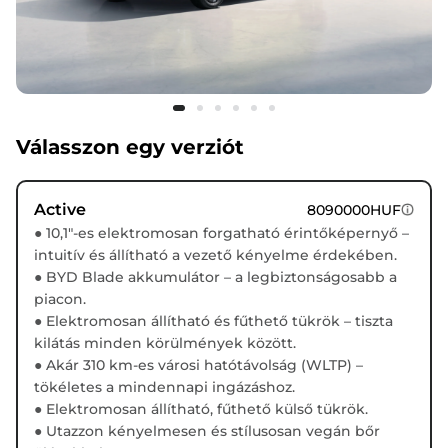
Válasszon egy verziót
Active
8090000HUF
● 10,1"-es elektromosan forgatható érintőképernyő –
intuitív és állítható a vezető kényelme érdekében.
● BYD Blade akkumulátor – a legbiztonságosabb a
piacon.
● Elektromosan állítható és fűthető tükrök – tiszta
kilátás minden körülmények között.
● Akár 310 km-es városi hatótávolság (WLTP) –
tökéletes a mindennapi ingázáshoz.
● Elektromosan állítható, fűthető külső tükrök.
● Utazzon kényelmesen és stílusosan vegán bőr