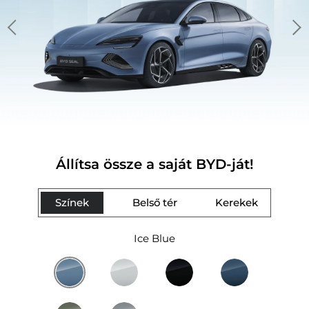
Állítsa össze a saját BYD-ját!
Színek
Belső tér
Kerekek
Ice Blue