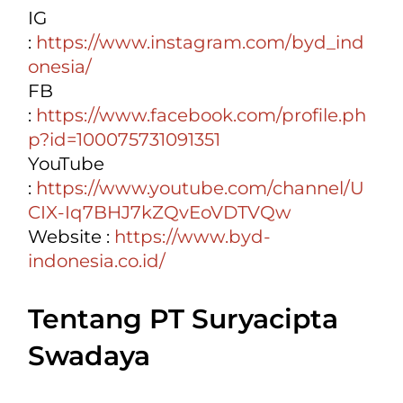
IG
:
https://www.instagram.com/byd_ind
onesia/
FB
:
https://www.facebook.com/profile.ph
p?id=100075731091351
YouTube
:
https://www.youtube.com/channel/U
CIX-Iq7BHJ7kZQvEoVDTVQw
Website :
https://www.byd-
indonesia.co.id/
Tentang PT Suryacipta
Swadaya