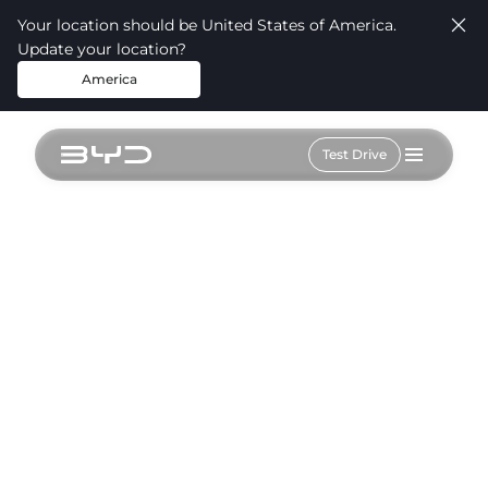
Your location should be United States of America.
Update your location?
America
Test Drive
Esterni
Interni
Cerchi
Le vostre informazioni
Nome *