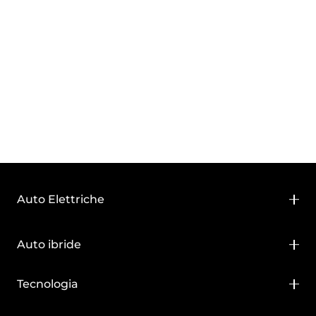
personali.
INVIA
Auto Elettriche
BYD ATTO 2
Auto ibride
BYD ATTO 3 EVO
BYD ATTO 2 DM-i
Tecnologia
BYD DOLPHIN SURF
BYD DOLPHIN G DM-i
Batteria Blade