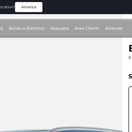
location?
America
ia
Ibrido e Elettrico
Acquista
Area Clienti
Aziende
I
S