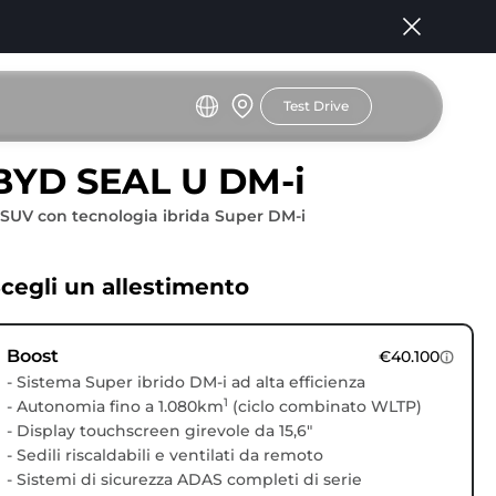
Test Drive
BYD SEAL U DM-i
l SUV con tecnologia ibrida Super DM-i
cegli un allestimento
Boost
€40.100
- Sistema Super ibrido DM-i ad alta efficienza
1
- Autonomia fino a 1.080km
(ciclo combinato WLTP)
- Display touchscreen girevole da 15,6"
- Sedili riscaldabili e ventilati da remoto
- Sistemi di sicurezza ADAS completi di serie