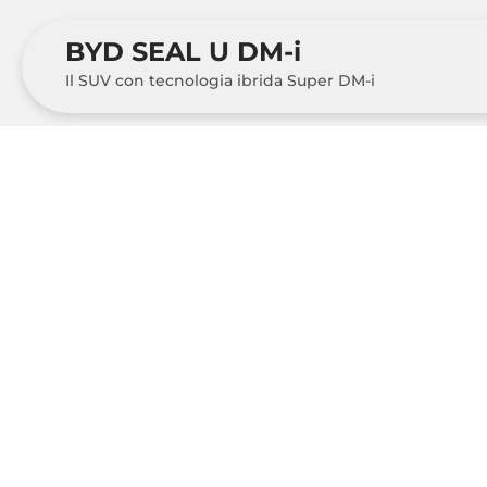
BYD SEAL U DM-i
Il SUV con tecnologia ibrida Super DM-i
1
L'autonomia reale e il consumo di energia possono dipendere 
topografiche del percorso e da altre ragioni. Ciò significa che 
sedili riscaldati può influire anche sulle cifre effettive.* N
ambientali, dalla temperatura esterna, dalle caratteristiche to
l'uso di dispositivi ausiliari come l'aria condizionata o i sedili
2
Le emissioni di CO2 combinate sono pari a 20.5g/km per Se
varia a seconda dello stile di guida, delle caratteristiche to
consumo di energia è stato determinato sulla base di EU 201