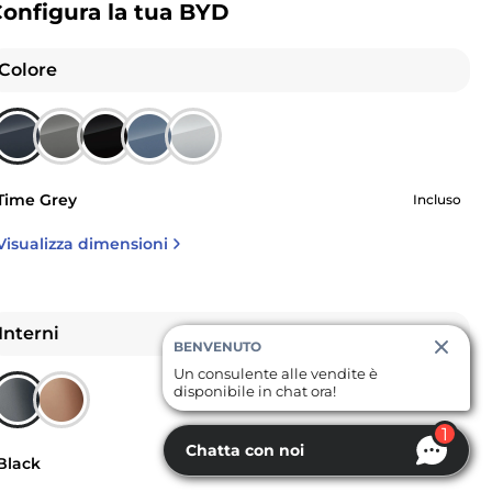
onfigura la tua BYD
Colore
Time Grey
Incluso
Visualizza dimensioni
Interni
BENVENUTO
Un consulente alle vendite è
disponibile in chat ora!
1
Chatta con noi
Black
Incluso