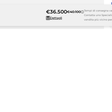
€36.500
Tempi di consegna vari
€40.100
Contatta uno Speciali
Dettagli
vendita più vicino per
dallo stile di guida dell'utente, dalla velocità del veicolo, dalle condizioni
i valori effettivi possono differire leggermente dai risultati del test. Inoltre, 
ote: L'autonomia reale e il consumo di energia possono dipendere dallo stile di 
pografiche del percorso e da altre ragioni. Ciò significa che i valori effettivi
 riscaldati può influire anche sulle cifre effettive.
al U DM-i Boost, 9g/km per Seal U DM-i Comfort e 26g/km per Seal U DM-i D
pografiche del percorso, della temperatura esterna, dell'uso del riscaldamento 
7/1151 e (EU) 2018/858.