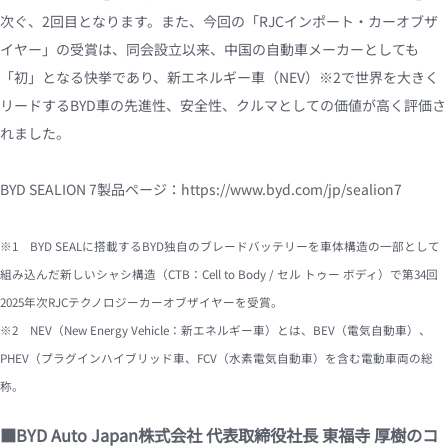
次ぐ、2回目となります。また、今回の「RJCインポート・カーオブザ
イヤー」の受賞は、同会設立以来、中国の自動車メーカーとしても
「初」となる快挙であり、新エネルギー車（NEV）※2で世界を大きく
リードするBYD車の先進性、安全性、クルマとしての価値が高く評価さ
れました。
BYD SEALION 7製品ページ：
https://www.byd.com/jp/sealion7
※1　BYD SEALに搭載するBYD独自のブレードバッテリーを車体構造の一部として
組み込んだ新しいシャシ構造（CTB：Cell to Body / セル トゥー ボディ）で第34回 
2025年次RJCテクノロジーカーオブザイヤーを受賞。
※2　NEV（New Energy Vehicle：新エネルギー車）とは、BEV（電気自動車）、
PHEV（プラグインハイブリッド車、FCV（水素電気自動車）を含む電動車両の総
称。
■BYD Auto Japan株式会社 代表取締役社長 東福寺 厚樹のコ