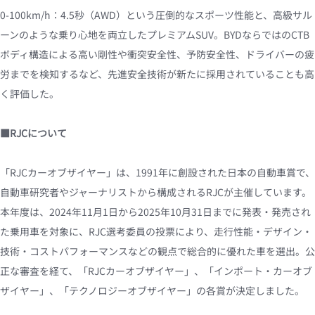
0-100km/h：4.5秒（AWD）という圧倒的なスポーツ性能と、高級サル
ーンのような乗り心地を両立したプレミアムSUV。BYDならではのCTB
ボディ構造による高い剛性や衝突安全性、予防安全性、ドライバーの疲
労までを検知するなど、先進安全技術が新たに採用されていることも高
く評価した。
■RJCについて
「RJCカーオブザイヤー」は、1991年に創設された日本の自動車賞で、
自動車研究者やジャーナリストから構成されるRJCが主催しています。
本年度は、2024年11月1日から2025年10月31日までに発表・発売され
た乗用車を対象に、RJC選考委員の投票により、走行性能・デザイン・
技術・コストパフォーマンスなどの観点で総合的に優れた車を選出。公
正な審査を経て、「RJCカーオブザイヤー」、「インポート・カーオブ
ザイヤー」、「テクノロジーオブザイヤー」の各賞が決定しました。