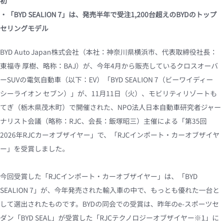
初
・「BYD SEALION 7」は、発売半年で受注1,200台超えのBYDのトップ
セリングモデル
BYD Auto Japan株式会社（本社：神奈川県横浜市、代表取締役社長：
東福寺 厚樹、略称：BAJ）が、今年4月から販売しているクロスオーバ
ーSUVの電気自動車（以下：EV）「BYD SEALION 7（ビーワイディー 
シーライオン セブン）」が、11月11日（火）、モビリティリゾートも
てぎ（栃木県茂木町）で開催された、NPO法人日本自動車研究者ジャー
ナリスト会議（略称：RJC、会長：飯塚昭三）主催による「第35回
2026年RJCカーオブザイヤー」で、「RJCインポート・カーオブザイヤ
ー」を受賞しました。
今回受賞した「RJCインポート・カーオブザイヤー」は、「BYD 
SEALION 7」が、今年発売された輸入車の中で、もっとも優れた一台と
して選出されたものです。BYDの同会での受賞は、昨年のe-スポーツセ
ダン「BYD SEAL」が受賞した「RJCテクノロジーオブザイヤー※1」に