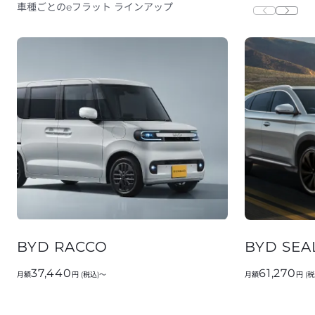
車種ごとのeフラット ラインアップ
BYD RACCO
BYD SEA
37,440
61,270
月額
円 (税込)～
月額
円 (