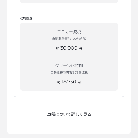
+
税制優遇
エコカー減税
自動車重量税 100％免税
30,000
約
円
グリーン化特例
自動車税(翌年度) 75％減税
18,750
約
円
車種について詳しく見る