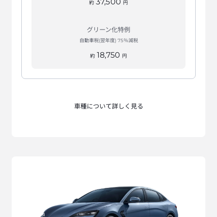
37,500
約
円
グリーン化特例
自動車税(翌年度) 75％減税
18,750
約
円
車種について詳しく見る