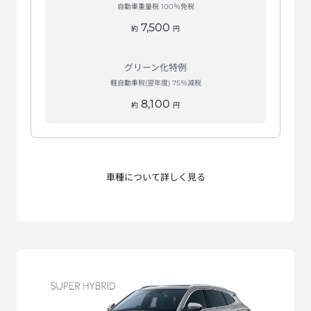
自動車重量税 100％免税
7,500
約
円
グリーン化特例
軽自動車税(翌年度) 75％減税
8,100
約
円
車種について詳しく見る