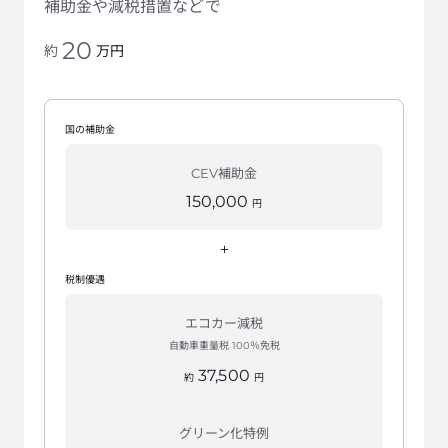
補助金や減税措置などで
20
万円
約
国の補助金
CEV補助金
150,000
円
+
税制優遇
エコカー減税
自動車重量税 100％免税
37,500
約
円
グリーン化特例