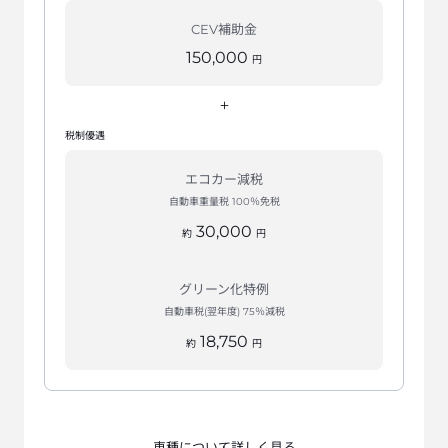
CEV補助金
150,000
円
+
税制優遇
エコカー減税
自動車重量税 100％免税
30,000
約
円
グリーン化特例
自動車税(翌年度) 75％減税
18,750
約
円
車種について詳しく見る