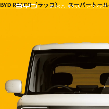
BYD RACCO（ラッコ）— スーパートー
BYDのクルマづくり
ラインアップ