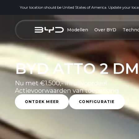
Your location should be United States of America. Update your loca
Modellen
Over BYD
Techno
BYD ATTO 2 DM
Nu met €1.500,- inruilvoordeel
Actievoorwaarden van toepassing
ONTDEK MEER
CONFIGURATIE