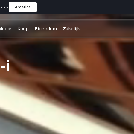
tion?
America
logie
Koop
Eigendom
Zakelijk
-i