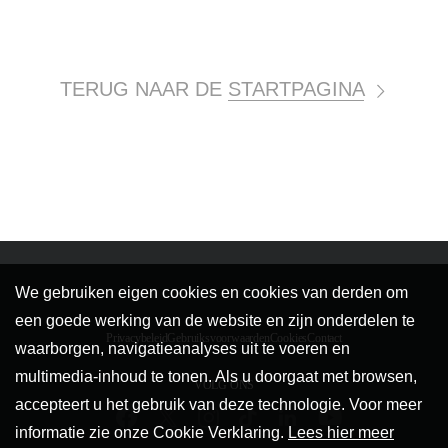
TERUG NAAR DE
STARTPAGINA
We gebruiken eigen cookies en cookies van derden om
een goede werking van de website en zijn onderdelen te
Privacybeleid
Gebruiksvoorwaarden
Cookies
Contact
waarborgen, navigatieanalyses uit te voeren en
multimedia-inhoud te tonen. Als u doorgaat met browsen,
VOLG ONS
accepteert u het gebruik van deze technologie. Voor meer
informatie zie onze Cookie Verklaring.
Lees hier meer