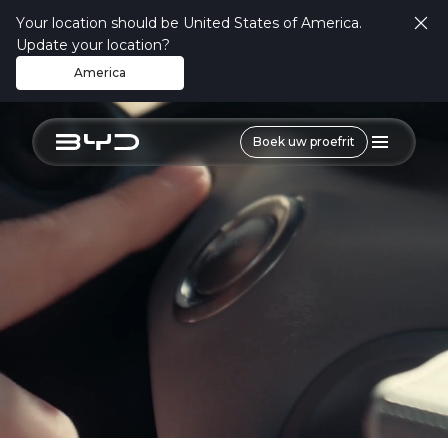
Your location should be United States of America.
Exterieur
Interieur
Veiligheid
Technologie
Update your location?
America
Boek uw proefrit