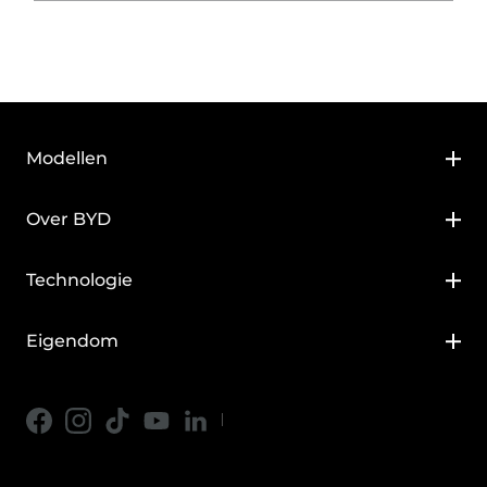
Modellen
BYD DOLPHIN SURF
Over BYD
BYD DOLPHIN
Over BYD
Technologie
BYD ATTO 2
BYD Blade Battery
Eigendom
BYD ATTO 3 EVO
BYD Super DM
Service Onderhoud
BYD SEAL
BYD e-Platform 3.0
BYD Assistentie
BYD SEAL U
Wat is een NEV?
Gids voor hybride auto's