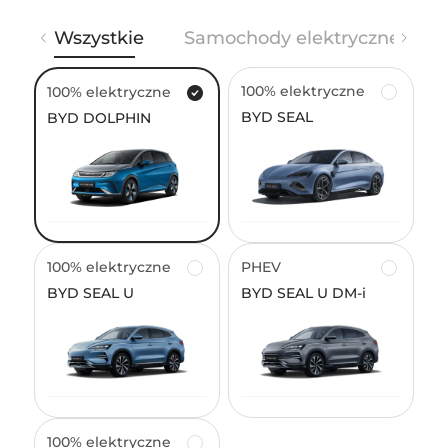
bydszczecin@neogcz.pl
Wszystkie
Samochody elektryczne
BYD Gdańsk Plichta
100% elektryczne
100% elektryczne
ul. Lubowidzka 48, 80-174, Gdańsk, Pomeranian
BYD SEAL
BYD DOLPHIN
Voivodeship, Poland
723 723 401
BYD Toruń Plichta
Sieradzka 31, 87-100, Toruń, Kuyavian-Pomeranian
+48 56 681 47 47
Voivodeship, Poland
100% elektryczne
PHEV
https://bydplichta.pl
BYD SEAL U
BYD SEAL U DM-i
BYD Łódź Wschód Brzezińska 26
42 203 55 17
Brzezińska 26, 92-103, Łódź, Łódź Voivodeship, Poland
info@byd-lodz.pl
100% elektryczne