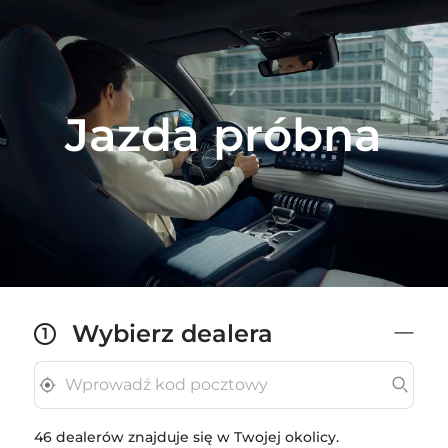
Jazda próbna
Wybierz dealera
1
46 dealerów znajduje się w Twojej okolicy.