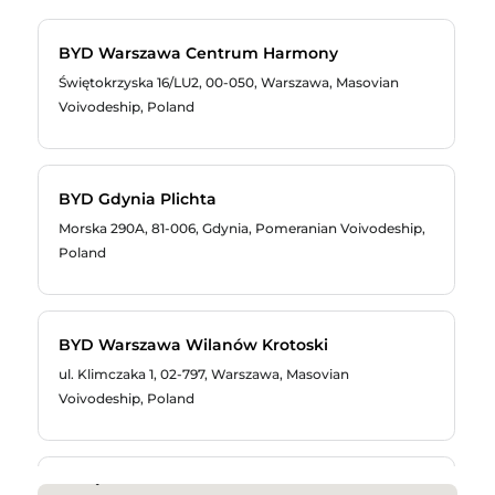
BYD Warszawa Centrum Harmony
Świętokrzyska 16/LU2, 00-050, Warszawa, Masovian
Voivodeship, Poland
453 263 867
BYD Gdynia Plichta
Morska 290A, 81-006, Gdynia, Pomeranian Voivodeship,
Poland
723723400
BYD Warszawa Wilanów Krotoski
ul. Klimczaka 1, 02-797, Warszawa, Masovian
736 203 145
Voivodeship, Poland
byd@krotoski.com
BYD Bydgoszcz Plichta