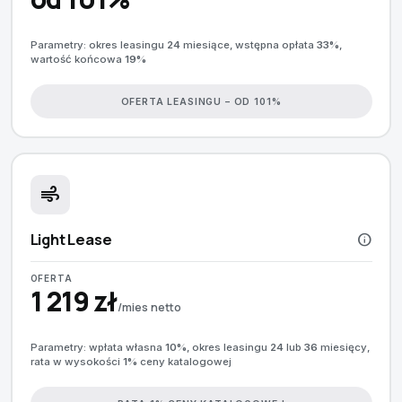
Parametry: okres leasingu
24
miesiące, wstępna opłata
33%
,
wartość końcowa
19%
OFERTA LEASINGU – OD 101%
air
Light Lease
info
OFERTA
1 219 zł
/mies netto
Parametry: wpłata własna
10%
, okres leasingu
24
lub
36
miesięcy,
rata w wysokości
1%
ceny katalogowej