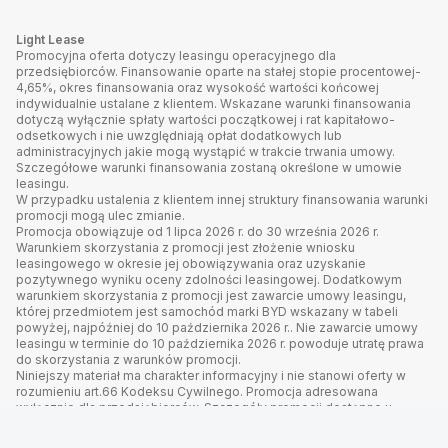
Light Lease
Promocyjna oferta dotyczy leasingu operacyjnego dla
przedsiębiorców. Finansowanie oparte na stałej stopie procentowej-
4,65%, okres finansowania oraz wysokość wartości końcowej
indywidualnie ustalane z klientem. Wskazane warunki finansowania
dotyczą wyłącznie spłaty wartości początkowej i rat kapitałowo-
odsetkowych i nie uwzględniają opłat dodatkowych lub
administracyjnych jakie mogą wystąpić w trakcie trwania umowy.
Szczegółowe warunki finansowania zostaną określone w umowie
leasingu.
W przypadku ustalenia z klientem innej struktury finansowania warunki
promocji mogą ulec zmianie.
Promocja obowiązuje od 1 lipca 2026 r. do 30 września 2026 r.
Warunkiem skorzystania z promocji jest złożenie wniosku
leasingowego w okresie jej obowiązywania oraz uzyskanie
pozytywnego wyniku oceny zdolności leasingowej. Dodatkowym
warunkiem skorzystania z promocji jest zawarcie umowy leasingu,
której przedmiotem jest samochód marki BYD wskazany w tabeli
powyżej, najpóźniej do 10 października 2026 r.. Nie zawarcie umowy
leasingu w terminie do 10 października 2026 r. powoduje utratę prawa
do skorzystania z warunków promocji.
Niniejszy materiał ma charakter informacyjny i nie stanowi oferty w
rozumieniu art.66 Kodeksu Cywilnego. Promocja adresowana
wyłącznie dla przedsiębiorców. Szczegóły promocji dostępne u
Dealerów."