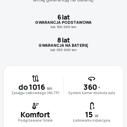
6 lat
GWARANCJA PODSTAWOWA
lub 150 000 km
8 lat
GWARANCJA NA BATERIĘ
lub 250 000 km
route
360
do 1016
360
km
°
Zasięgu całkowitego (WLTP)
System kamer dookoła auta
thermostat
battery_charging_full
Komfort
15
W
Podgrzewane fotele
Ładowarka indukcyjna