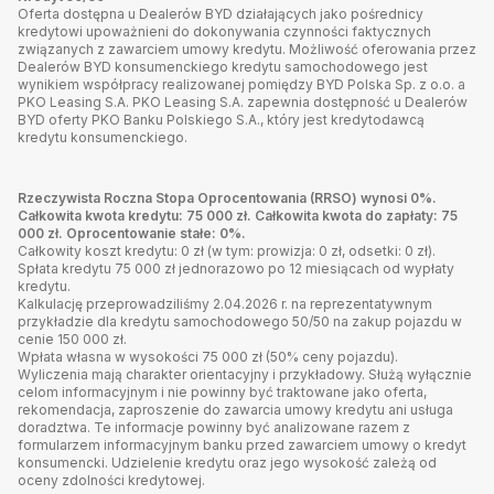
Oferta dostępna u Dealerów BYD działających jako pośrednicy
kredytowi upoważnieni do dokonywania czynności faktycznych
związanych z zawarciem umowy kredytu. Możliwość oferowania przez
Dealerów BYD konsumenckiego kredytu samochodowego jest
wynikiem współpracy realizowanej pomiędzy BYD Polska Sp. z o.o. a
PKO Leasing S.A. PKO Leasing S.A. zapewnia dostępność u Dealerów
BYD oferty PKO Banku Polskiego S.A., który jest kredytodawcą
kredytu konsumenckiego.
Rzeczywista Roczna Stopa Oprocentowania (RRSO) wynosi 0%.
Całkowita kwota kredytu: 75 000 zł. Całkowita kwota do zapłaty: 75
000 zł. Oprocentowanie stałe: 0%.
Całkowity koszt kredytu: 0 zł (w tym: prowizja: 0 zł, odsetki: 0 zł).
Spłata kredytu 75 000 zł jednorazowo po 12 miesiącach od wypłaty
kredytu.
Kalkulację przeprowadziliśmy 2.04.2026 r. na reprezentatywnym
przykładzie dla kredytu samochodowego 50/50 na zakup pojazdu w
cenie 150 000 zł.
Wpłata własna w wysokości 75 000 zł (50% ceny pojazdu).
Wyliczenia mają charakter orientacyjny i przykładowy. Służą wyłącznie
celom informacyjnym i nie powinny być traktowane jako oferta,
rekomendacja, zaproszenie do zawarcia umowy kredytu ani usługa
doradztwa. Te informacje powinny być analizowane razem z
formularzem informacyjnym banku przed zawarciem umowy o kredyt
konsumencki. Udzielenie kredytu oraz jego wysokość zależą od
oceny zdolności kredytowej.