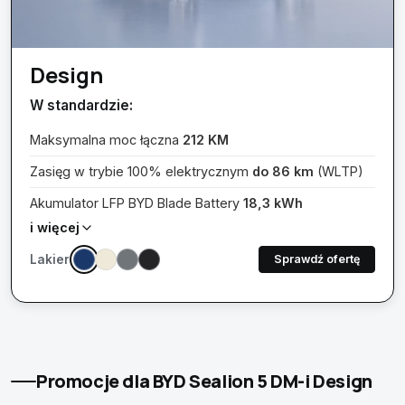
Design
W standardzie:
Maksymalna moc łączna
212 KM
Zasięg w trybie 100% elektrycznym
do 86 km
(WLTP)
Akumulator LFP BYD Blade Battery
18,3 kWh
i więcej
52 L
Lakier:
Sprawdź ofertę
Promocje dla BYD Sealion 5 DM-i
Design