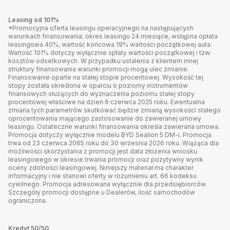
Leasing od 101%
*Promocyjna oferta leasingu operacyjnego na następujących
warunkach finansowania: okres leasingu 24 miesiące, wstępna opłata
leasingowa 40%, wartość końcowa 19% wartości początkowej auta.
Wartość 101% dotyczy wyłącznie spłaty wartości początkowej i tzw.
kosztów odsetkowych. W przypadku ustalenia z klientem innej
struktury finansowania warunki promocji mogą ulec zmianie.
Finansowanie oparte na stałej stopie procentowej. Wysokość tej
stopy została określona w oparciu o poziomy instrumentów
finansowych służących do wyznaczenia poziomu stałej stopy
procentowej właściwe na dzień 6 czerwca 2025 roku. Ewentualna
zmiana tych parametrów skutkować będzie zmianą wysokości stałego
oprocentowania mającego zastosowanie do zawieranej umowy
leasingu. Ostateczne warunki finansowania określa zawierana umowa.
Promocja dotyczy wyłącznie modelu BYD Sealion 5 DM-i. Promocja
trwa od 23 czerwca 2065 roku do 30 wrzesnia 2026 roku. Wiążąca dla
możliwości skorzystania z promocji jest data złożenia wniosku
leasingowego w okresie trwania promocji oraz pozytywny wynik
oceny zdolności leasingowej. Niniejszy materiał ma charakter
informacyjny i nie stanowi oferty w rozumieniu art. 66 kodeksu
cywilnego. Promocja adresowana wyłącznie dla przedsiębiorców.
Szczegóły promocji dostępne u Dealerów, ilość samochodów
ograniczona.
Kredyt 50/50