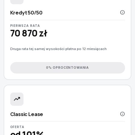
Kredyt 50/50
info
PIERWSZA RATA
70 870 zł
Druga rata tej samej wysokości płatna po 12 miesiącach
0% OPROCENTOWANIA
trending_up
Classic Lease
info
OFERTA
od 101%