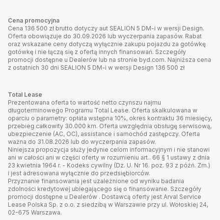
Cena promocyjna
Cena 136 500 zł brutto dotyczy aut SEALION 5 DM-i w wersji Design.
Oferta obowiązuje do 30.09.2026 lub wyczerpania zapasów. Rabat
oraz wskazane ceny dotyczą wyłącznie zakupu pojazdu za gotówkę
gotówkę i nie łączą się z ofertą innych finansowań. Szczegóły
promocji dostępne u Dealerów lub na stronie byd.com. Najniższa cena
z ostatnich 30 dni SEALION 5 DM-i w wersji Design 136 500 zł
Total Lease
Prezentowana oferta to wartość netto czynszu najmu
długoterminowego Programu Total Lease. Oferta skalkulowana w
oparciu o parametry: opłata wstępna 10%, okres kontraktu 36 miesięcy,
przebieg całkowity 30.000 km. Oferta uwzględnia obsługę serwisową,
ubezpieczenie (AC, OC), assistance i samochód zastępczy. Oferta
ważna do 31.08.2026 lub do wyczerpania zapasów.
Niniejsza propozycja służy jedynie celom informacyjnym i nie stanowi
ani w całości ani w części oferty w rozumieniu art.. 66 § 1 ustawy z dnia
23 kwietnia 1964 r. - Kodeks cywilny (Dz. U. Nr 16. poz. 93 z późń. Zm.)
i jest adresowana wyłącznie do przedsiębiorców.
Przyznanie finansowania jest uzależnione od wyniku badania
zdolności kredytowej ubiegającego się o finansowanie. Szczegóły
promocji dostępne u Dealerów . Dostawcą oferty jest Arval Service
Lease Polska Sp. z o.o. z siedzibą w Warszawie przy ul. Wołoskiej 24,
02-675 Warszawa.