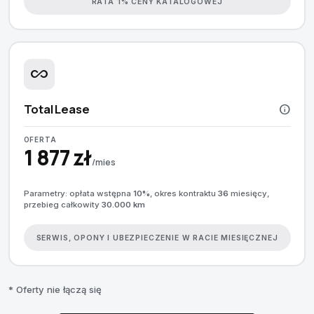
RATA 1% CENY KATALOGOWEJ
all_inclusive
Total Lease
info
OFERTA
1 877 zł
/mies
Parametry: opłata wstępna
10%
, okres kontraktu
36
miesięcy,
przebieg całkowity
30.000 km
SERWIS, OPONY I UBEZPIECZENIE W RACIE MIESIĘCZNEJ
* Oferty nie łączą się