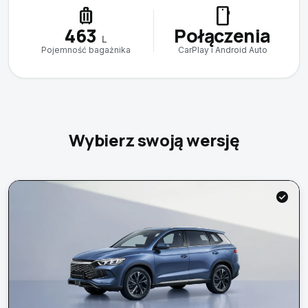
luggage
smartphone
463
Połączenia
L
Pojemność bagażnika
CarPlay i Android Auto
Wybierz swoją wersję
check_circle