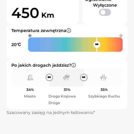
Wyłączone
450
Km
Temperatura zewnętrzna
20℃
Po jakich drogach jeździsz?
34%
31%
35%
Miasto
Droga Krajowa
Szybkiego Ruchu
Droga
Szacowany zasięg na jednym ładowaniu*