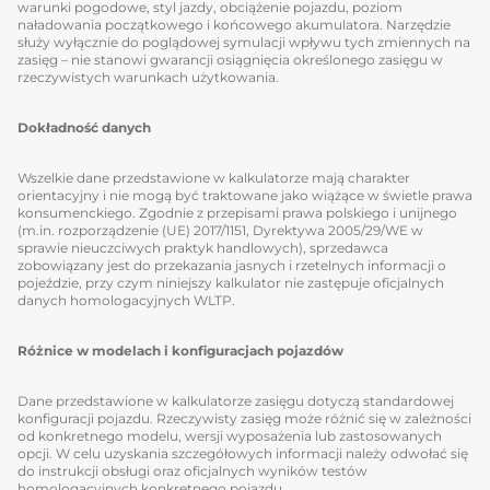
warunki pogodowe, styl jazdy, obciążenie pojazdu, poziom
naładowania początkowego i końcowego akumulatora. Narzędzie
służy wyłącznie do poglądowej symulacji wpływu tych zmiennych na
zasięg – nie stanowi gwarancji osiągnięcia określonego zasięgu w
rzeczywistych warunkach użytkowania.
Dokładność danych
Wszelkie dane przedstawione w kalkulatorze mają charakter
orientacyjny i nie mogą być traktowane jako wiążące w świetle prawa
konsumenckiego. Zgodnie z przepisami prawa polskiego i unijnego
(m.in. rozporządzenie (UE) 2017/1151, Dyrektywa 2005/29/WE w
sprawie nieuczciwych praktyk handlowych), sprzedawca
zobowiązany jest do przekazania jasnych i rzetelnych informacji o
pojeździe, przy czym niniejszy kalkulator nie zastępuje oficjalnych
danych homologacyjnych WLTP.
Różnice w modelach i konfiguracjach pojazdów
Dane przedstawione w kalkulatorze zasięgu dotyczą standardowej
konfiguracji pojazdu. Rzeczywisty zasięg może różnić się w zależności
od konkretnego modelu, wersji wyposażenia lub zastosowanych
opcji. W celu uzyskania szczegółowych informacji należy odwołać się
do instrukcji obsługi oraz oficjalnych wyników testów
homologacyjnych konkretnego pojazdu.