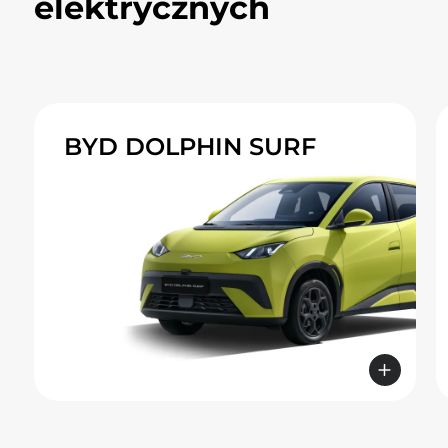
elektrycznych
Kompaktowy, miejski samochód
elektryczny
BYD DOLPHIN SURF
Zasięg
do 322 km
Obrotowy ekran dotykowy o przekątnej
10,1"
Przestronny czterodrzwiowy hatchback
Moc silnika elektrycznego nawet 156 KM
Dostępny z systemem kamer 360°
ISOFIX na przednim fotelu pasażera