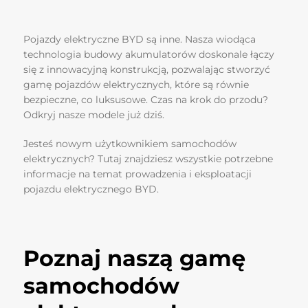
Pojazdy elektryczne BYD są inne. Nasza wiodąca
technologia budowy akumulatorów doskonale łączy
się z innowacyjną konstrukcją, pozwalając stworzyć
gamę pojazdów elektrycznych, które są równie
bezpieczne, co luksusowe. Czas na krok do przodu?
Odkryj nasze modele już dziś.
Jesteś nowym użytkownikiem samochodów
elektrycznych? Tutaj znajdziesz wszystkie potrzebne
informacje na temat prowadzenia i eksploatacji
pojazdu elektrycznego BYD.
Poznaj naszą gamę
samochodów