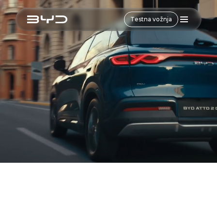
Testna vožnja
Zunanjost
Notranjost
Varnost
Tehnologija