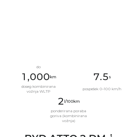
1
2
0
3
1
4
2
5
3
0
6
4
do
1
,
0
0
0
0
7
.
5
km
s
2
1
1
1
1
8
6
doseg kombinirana
pospešek 0–100 km/h
vožnja WLTP
3
2
2
2
2
9
7
l/100km
4
3
3
3
3
0
8
ponderirana poraba
goriva (kombinirana
vožnja)
5
4
4
4
4
1
9
Testna vožnja
KONFIGURATOR