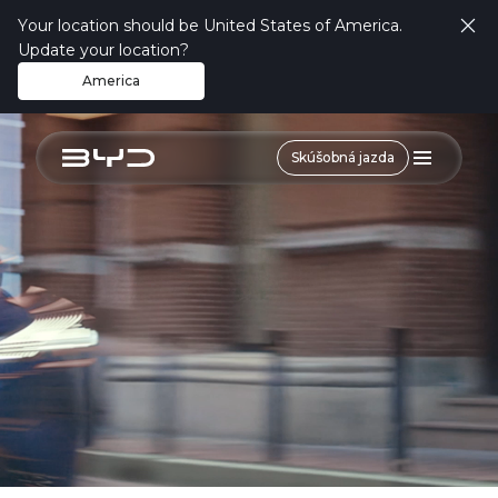
Your location should be United States of America.
Exteriér
Interiér
Technológie
Bezpečnosť
Update your location?
America
Skúšobná jazda