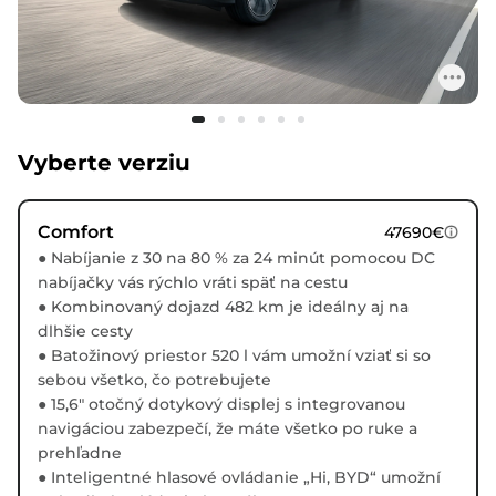
Vyberte verziu
Comfort
47690€
● Nabíjanie z 30 na 80 % za 24 minút pomocou DC
nabíjačky vás rýchlo vráti späť na cestu
● Kombinovaný dojazd 482 km je ideálny aj na
dlhšie cesty
● Batožinový priestor 520 l vám umožní vziať si so
sebou všetko, čo potrebujete
● 15,6" otočný dotykový displej s integrovanou
navigáciou zabezpečí, že máte všetko po ruke a
prehľadne
● Inteligentné hlasové ovládanie „Hi, BYD“ umožní