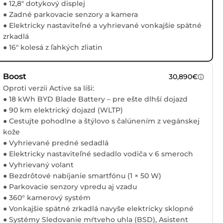
● 12,8" dotykový displej
● Zadné parkovacie senzory a kamera
● Elektricky nastaviteľné a vyhrievané vonkajšie spätné
zrkadlá
● 16" kolesá z ľahkých zliatin
Boost
30,890€
Oproti verzii Active sa líši:
● 18 kWh BYD Blade Battery – pre ešte dlhší dojazd
● 90 km elektrický dojazd (WLTP)
● Cestujte pohodlne a štýlovo s čalúnením z vegánskej
kože
● Vyhrievané predné sedadlá
● Elektricky nastaviteľné sedadlo vodiča v 6 smeroch
● Vyhrievaný volant
● Bezdrôtové nabíjanie smartfónu (1 × 50 W)
● Parkovacie senzory vpredu aj vzadu
● 360° kamerový systém
● Vonkajšie spätné zrkadlá navyše elektricky sklopné
● Systémy Sledovanie mŕtveho uhla (BSD), Asistent