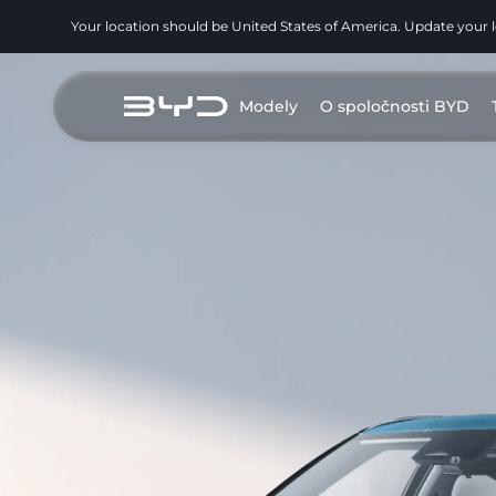
Your location should be United States of America. Update your 
Modely
O spoločnosti BYD