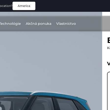
location?
America
Technológie
Akčná ponuka
Vlastníctvo
K
V