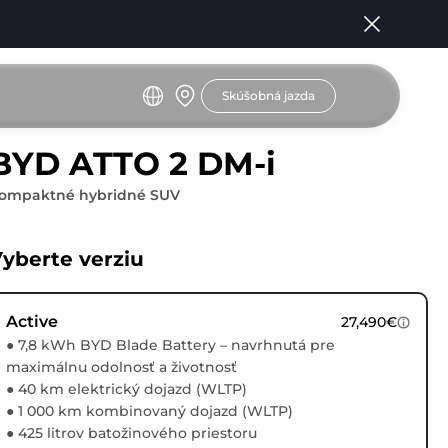
Skúšobná jazda
BYD ATTO 2 DM-i
ompaktné hybridné SUV
yberte verziu
Active
27,490€
● 7,8 kWh BYD Blade Battery – navrhnutá pre
maximálnu odolnosť a životnosť
● 40 km elektrický dojazd (WLTP)
● 1 000 km kombinovaný dojazd (WLTP)
● 425 litrov batožinového priestoru