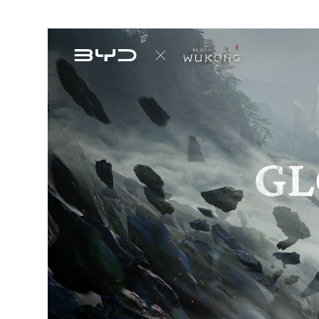
Mexico
Pana
United States
Urugu