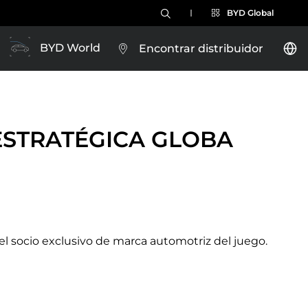
BYD Global
BYD World
Encontrar distribuidor
BYD YUAN PRO
ESTRATÉGICA GLOBA
Brazil
l socio exclusivo de marca automotriz del juego.
Costa Rica
Conócelo
Guatemala