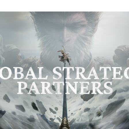
ma
Paraguay
ay