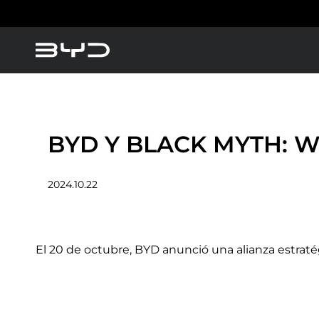
America
Asia-Pacific
Vehículos Eléctricos
BYD Y BLACK MYTH: 
Vehículos Híbridos
2024.10.22
Argentina
Baham
El 20 de octubre, BYD anunció una alianza estrat
Caribbean Region
Chile
Dominican Republic
Ecuad