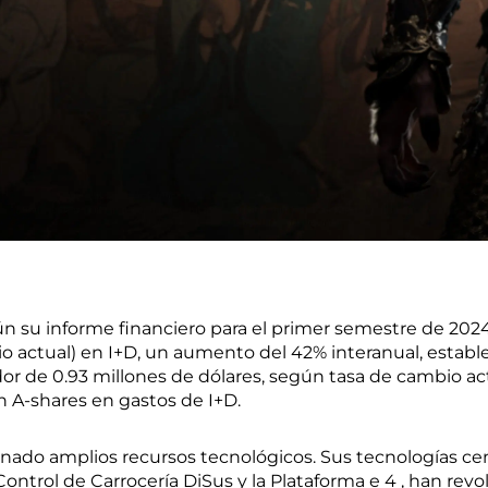
n su informe financiero para el primer semestre de 2024
o actual) en I+D, un aumento del 42% interanual, establ
or de 0.93 millones de dólares, según tasa de cambio ac
 A-shares en gastos de I+D.
nado amplios recursos tecnológicos. Sus tecnologías cent
 Control de Carrocería DiSus y la Plataforma e 4 , han r