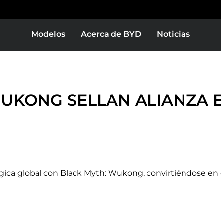
Modelos
Acerca de BYD
Noticias
Europe
Middle East & Africa
BYD SEAL
BYD DOLPHIN MINI
WUKONG SELLAN ALIANZA 
as
Bolivia
égica global con Black Myth: Wukong, convirtiéndose en e
Colombia
Conócelo
Conócelo
or
El Salvador