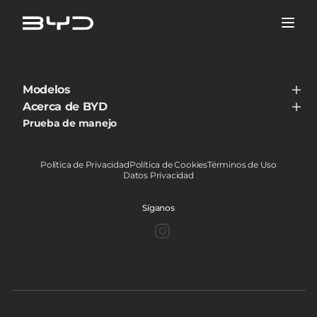
Modelos
BYD TANG
Acerca de BYD
BYD DOLPHIN
Acerca de BYD
Prueba de manejo
BYD YUAN PRO
Noticias
BYD DOLPHIN MINI
Contáctanos
BYD SONG PLUS
BYD ATTO 8
Política de Privacidad
Política de Cookies
Términos de Uso
Datos Privacidad
Síganos