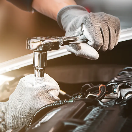
ma
Paraguay
ay
celo
Test Drive