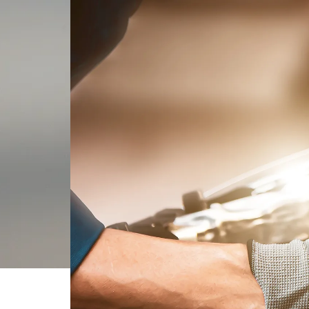
Mexico
Pana
United States
Urugu
Conó