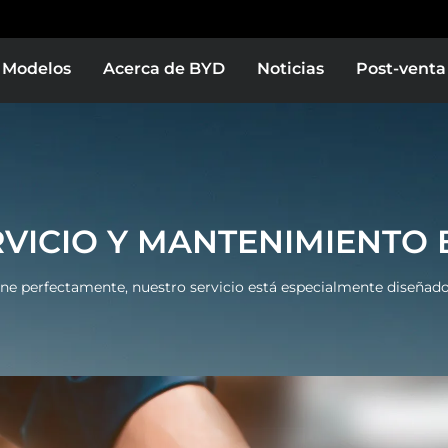
Modelos
Acerca de BYD
Noticias
Post-venta
Europe
Middle East & Africa
BYD TANG
BYD DOLPHIN
RVICIO Y MANTENIMIENTO 
as
Bolivia
ne perfectamente, nuestro servicio está especialmente diseñad
Colombia
celo
Test Drive
Conócelo
Test Drive
or
El Salvador
D DOLPHIN MINI