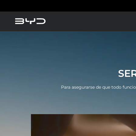
America
Asia-Pacific
Vehículos Eléctricos
Vehículos Híbridos
SE
Argentina
Baham
Para asegurarse de que todo funcio
Caribbean Region
Chile
Conó
Dominican Republic
Ecuad
BY