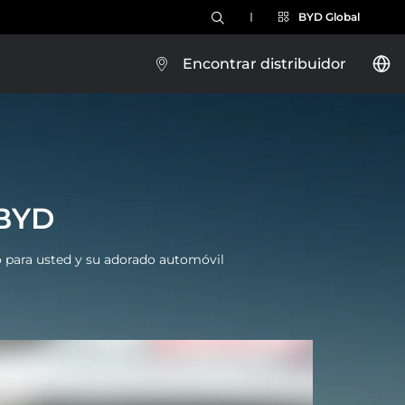
BYD Global
Encontrar distribuidor
BYD YUAN PRO
BYD
Brazil
o para usted y su adorado automóvil
Costa Rica
Conócelo
Test Drive
Guatemala