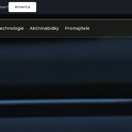
tion?
America
echnologie
Akčnínabídky
Promajitele