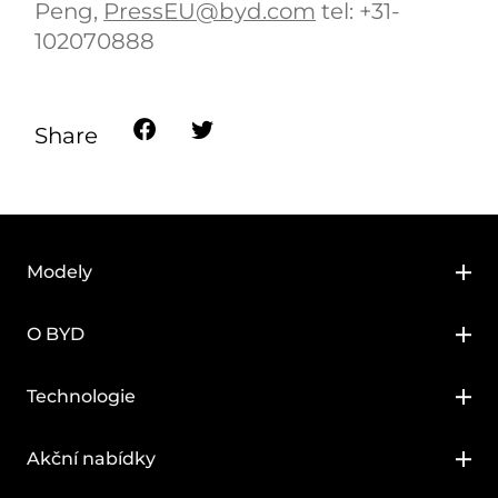
Peng,
PressEU@byd.com
tel: +31-
102070888
Share
Modely
BYD SEALION 7
O BYD
BYD SEAL
O BYD
Technologie
BYD SEAL U DM-i
BYD Blade Battery
Akční nabídky
BYD SEAL 5 DM-i
BYD Super DM