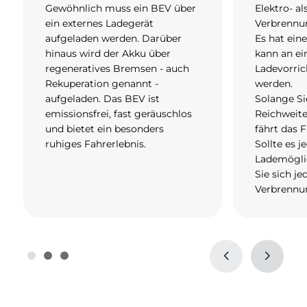
Gewöhnlich muss ein BEV über
Elektro- al
ein externes Ladegerät
Verbrennu
aufgeladen werden. Darüber
Es hat ein
hinaus wird der Akku über
kann an ei
regeneratives Bremsen - auch
Ladevorri
Rekuperation genannt -
werden.
aufgeladen. Das BEV ist
Solange Si
emissionsfrei, fast geräuschlos
Reichweite
und bietet ein besonders
fährt das F
ruhiges Fahrerlebnis.
Sollte es 
Lademögli
Sie sich je
Verbrennu