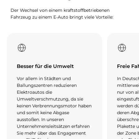
Der Wechsel von einem kraftstoffbetriebenen
Fahrzeug zu einem E-Auto bringt viele Vorteile:
Besser für die Umwelt
Freie Fa
Vor allem in Städten und
In Deutsc
Ballungszentren reduzieren
mittlerwe
Elektroautos die
nur von a
Umweltverschmutzung, da sie
eingestuf
keinen Verbrennungsmotor haben
werden dü
und somit keine Abgase
deren Abg
ausstoßen. In unseren
überschrei
Unternehmensleitsätzen erfahren
Plakette 
Sie mehr über das Engagement
der Zone 