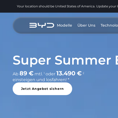
Your location should be United States of America. Update your 
Modelle
Über Uns
Technolo
Der neue
BYD DOLPHIN G
Der einzige Plug-in-Hybrid-Kleinwagen
Modell entdecken
Jetzt konfigurieren