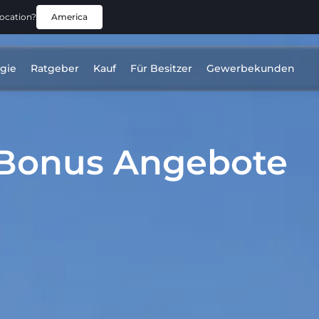
location?
America
gie
Ratgeber
Kauf
Für Besitzer
Gewerbekunden
 DM-i